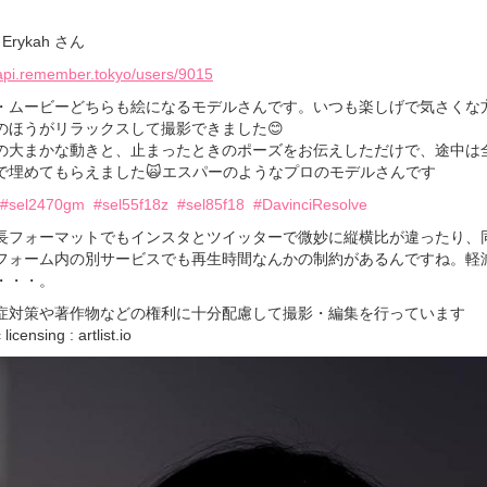
Erykah さん
/api.remember.tokyo/users/9015
・ムービーどちらも絵になるモデルさんです。いつも楽しげで気さくな
のほうがリラックスして撮影できました😊
の大まかな動きと、止まったときのポーズをお伝えしただけで、途中は
で埋めてもらえました🙀エスパーのようなプロのモデルさんです
#sel2470gm
#sel55f18z
#sel85f18
#DavinciResolve
長フォーマットでもインスタとツイッターで微妙に縦横比が違ったり、
フォーム内の別サービスでも再生時間なんかの制約があるんですね。軽
・・・。
症対策や著作物などの権利に十分配慮して撮影・編集を行っています
icensing : artlist.io