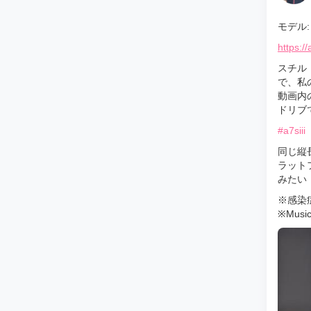
モデル: 
https:/
スチル
で、私
動画内
ドリブ
#a7siii
同じ縦
ラット
みたい
※感染
※Music l