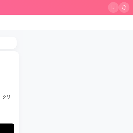
、クリ
。