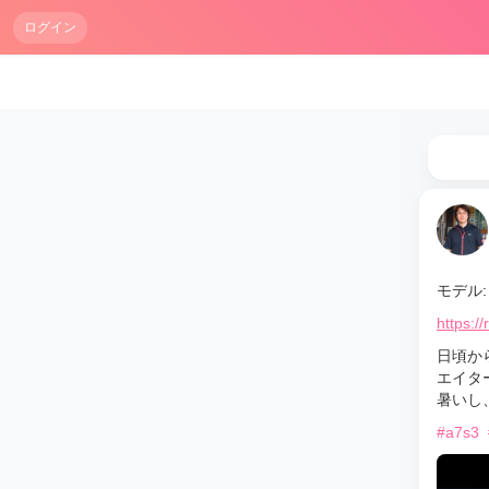
ログイン
モデル: 
https:/
日頃か
エイタ
暑いし
#a7s3