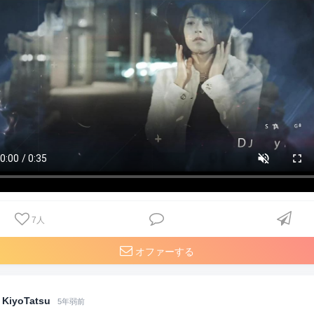
7
人
オファーする
KiyoTatsu
5年弱前