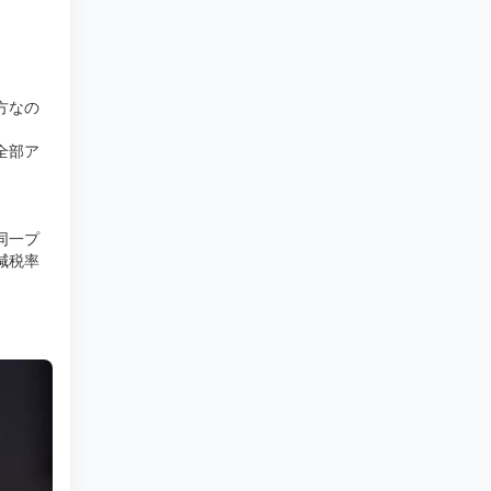
方なの
全部ア
同一プ
減税率