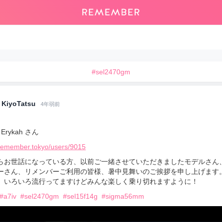
#sel2470gm
KiyoTatsu
4年弱前
Erykah さん
/remember.tokyo/users/9015
らお世話になっている方、以前ご一緒させていただきましたモデルさん
ーさん、リメンバーご利用の皆様、暑中見舞いのご挨拶を申し上げます
、いろいろ流行ってますけどみんな楽しく乗り切れますように！
#a7iv
#sel2470gm
#sel15f14g
#sigma56mm