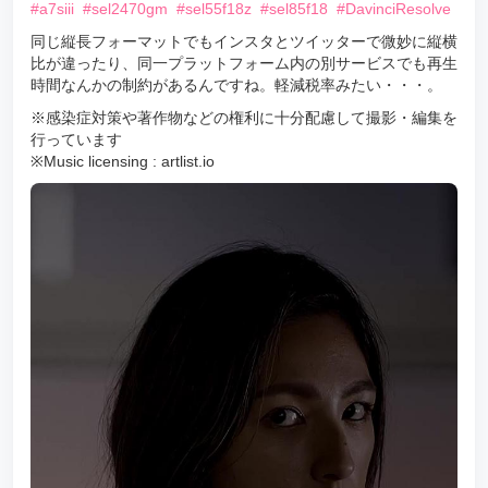
#a7siii
#sel2470gm
#sel55f18z
#sel85f18
#DavinciResolve
同じ縦長フォーマットでもインスタとツイッターで微妙に縦横
比が違ったり、同一プラットフォーム内の別サービスでも再生
時間なんかの制約があるんですね。軽減税率みたい・・・。
※感染症対策や著作物などの権利に十分配慮して撮影・編集を
行っています
※Music licensing : artlist.io