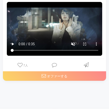
7
人
オファーする