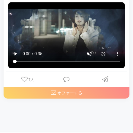
7
人
オファーする