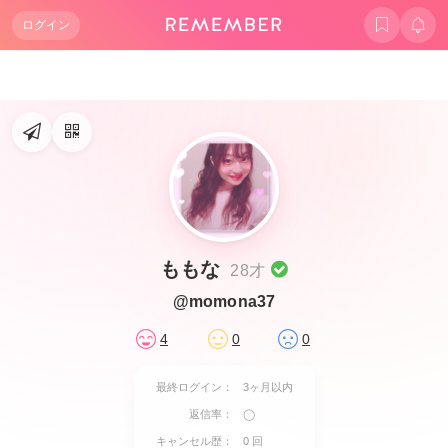
ログイン
ももな
28才
@momona37
4
0
0
最終ログイン：
3ヶ月以内
返信率：
◯
キャンセル歴：
0 回