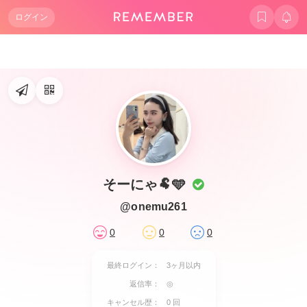
ログイン
そーにゃ🐏️🩵
@onemu261
0
0
0
最終ログイン：
3ヶ月以内
返信率：
◎
キャンセル歴：
0 回