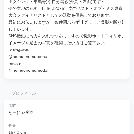
ボクシング・乗馬等)や自分磨き(外見・内面)です～！
夢の実現のため、現在は2025年度のベスト・オブ・ミス東京
大会ファイナリストとしての活動を優先しております。
最初にお伝えしますが、条件関わらず【グラビア撮影お断り】
しています。
SNS活動にも力を入れつつありますので撮影ポートフォリオ、
イメージや過去の写真を確認したい方はご覧下さい
𝓲𝓷𝓼𝓽𝓪𝓰𝓻𝓪𝓶
@nemuonemunemu
𝓽𝔀𝓲𝓽𝓽𝓮𝓻
@nemuonemumodel
プロフィール
名前
そーにゃ🐏️🩵
身長
167.0
cm