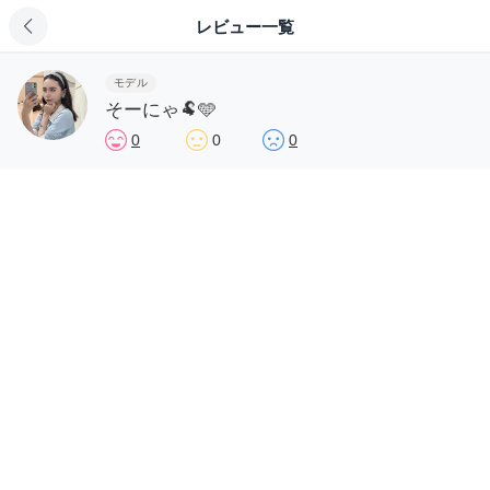
レビュー一覧
モデル
そーにゃ🐏️🩵
0
0
0