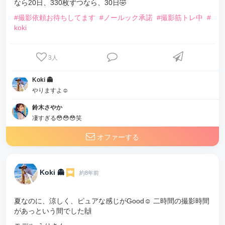
なら20日、330枚ずつなら、30日🤣
#撮影依頼お待ちしてます
#ノールック承諾
#撮影筋トレ中
#
koki
3
人
Koki 👻
やりますよ☺️
鈴木さやか
凄すぎる😳😳😳笑
オファーする
Koki 👻
約8年前
夏なのに、涼しく、ピュアな感じがGood☺️ 二時間の撮影時間
があっという間でした🙌