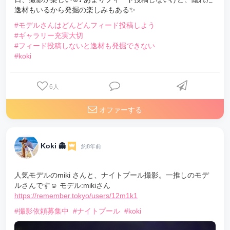
逸材もいるから発掘の楽しみもある✨
#モデルさんはどんどんフィード投稿しよう
#ギャラリー充実大切
#フィード投稿しないと逸材も発掘できない
#koki
6
人
オファーする
Koki 👻
約8年前
人気モデルのmiki さんと、ナイトプール撮影。一推しのモデ
ルさんです☺️ モデル:mikiさん
https://remember.tokyo/users/12m1k1
#撮影依頼募集中
#ナイトプール
#koki