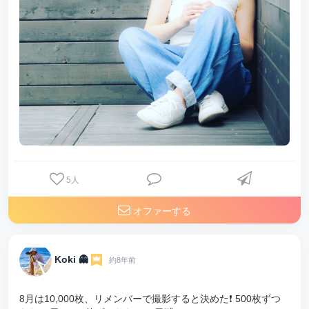
5
人
オファーする
Koki 👻
約8年前
8月は10,000枚、リメンバーで撮影すると決めた❗️ 500枚ずつ