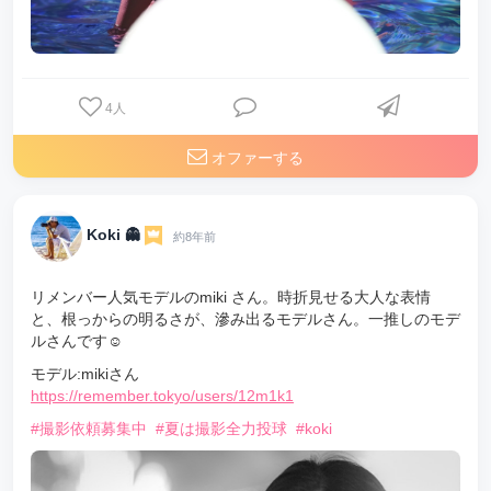
4
人
オファーする
Koki 👻
約8年前
リメンバー人気モデルのmiki さん。時折見せる大人な表情
と、根っからの明るさが、滲み出るモデルさん。一推しのモデ
ルさんです☺️
モデル:mikiさん
https://remember.tokyo/users/12m1k1
#撮影依頼募集中
#夏は撮影全力投球
#koki