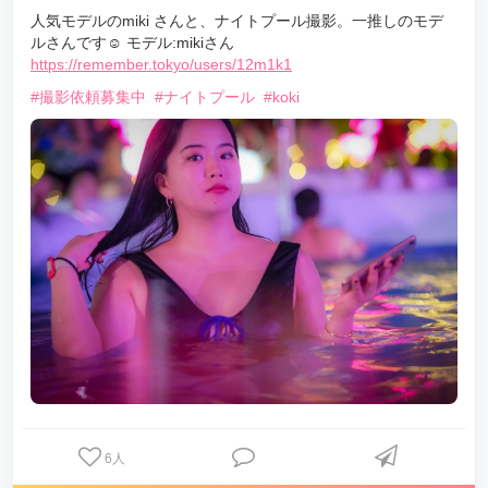
人気モデルのmiki さんと、ナイトプール撮影。一推しのモデ
ルさんです☺️ モデル:mikiさん
https://remember.tokyo/users/12m1k1
#撮影依頼募集中
#ナイトプール
#koki
6
人