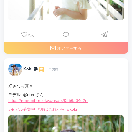
6
人
オファーする
Koki 👻
8年弱前
好きな写真☺️
モデル: @noa さん
https://remember.tokyo/users/0856a34d2e
#モデル募集中
#夏はこれから
#koki