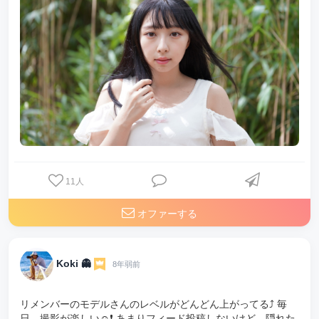
11
人
オファーする
Koki 👻
8年弱前
リメンバーのモデルさんのレベルがどんどん上がってる⤴️ 毎
日、撮影が楽しい☺️❗️ あまりフィード投稿しないけど、隠れた