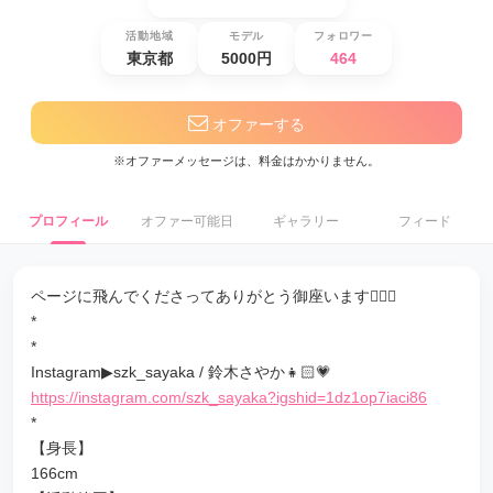
活動地域
モデル
フォロワー
東京都
5000円
464
オファーする
※オファーメッセージは、料金はかかりません。
プロフィール
オファー可能日
ギャラリー
フィード
ページに飛んでくださってありがとう御座います🙇‍♂️✨
*
*
Instagram▶︎szk_sayaka / 鈴木さやか👧🏻💗
https://instagram.com/szk_sayaka?igshid=1dz1op7iaci86
*
【身長】
166cm