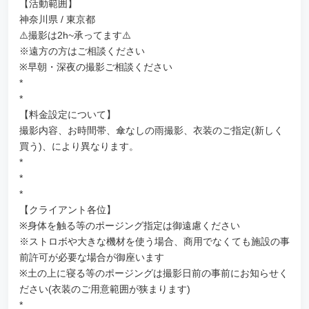
【活動範囲】
神奈川県 / 東京都
⚠️撮影は2h~承ってます⚠️
※遠方の方はご相談ください
※早朝・深夜の撮影ご相談ください
*
*
【料金設定について】
撮影内容、お時間帯、傘なしの雨撮影、衣装のご指定(新しく
買う)、により異なります。
*
*
*
【クライアント各位】
※身体を触る等のポージング指定は御遠慮ください
※ストロボや大きな機材を使う場合、商用でなくても施設の事
前許可が必要な場合が御座います
※土の上に寝る等のポージングは撮影日前の事前にお知らせく
ださい(衣装のご用意範囲が狭まります)
*