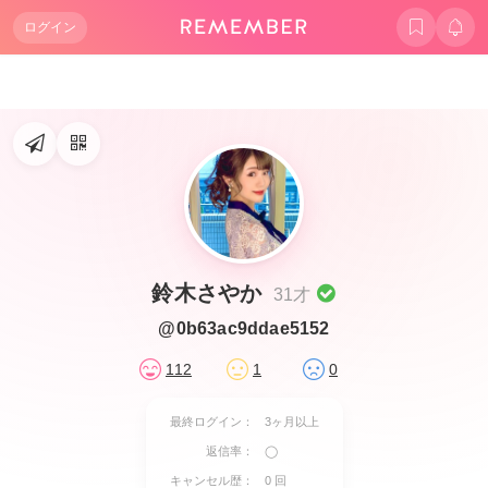
ログイン
鈴木さやか
31才
@0b63ac9ddae5152
112
1
0
最終ログイン：
3ヶ月以上
返信率：
◯
キャンセル歴：
0 回