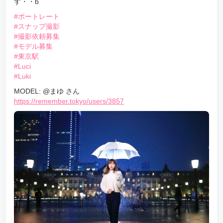
す・・b
#ポートレート
#スナップ撮影
#撮影依頼募集
#モデル募集
#東京駅
#Luci
#Luki
MODEL: @まゆ さん
https://remember.tokyo/users/3857