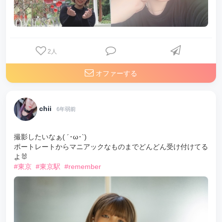
2
人
オファーする
chii
6年弱前
撮影したいなぁ( ´･ω･`)
ポートレートからマニアックなものまでどんどん受け付けてる
よ🐰
#東京
#東京駅
#remember