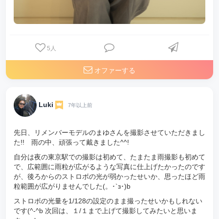
5
人
オファーする
Luki
7年以上前
先日、リメンバーモデルのまゆさんを撮影させていただきまし
た!! 雨の中、頑張って戴きました^^!
自分は夜の東京駅での撮影は初めて、たまたま雨撮影も初めて
で、広範囲に雨粒が広がるような写真に仕上げたかったのです
が、後ろからのストロボの光が弱かったせいか、思ったほど雨
粒範囲が広がりませんでした(。･`з･)b
ストロボの光量を1/128の設定のまま撮ったせいかもしれない
です(^-^b 次回は、１/１まで上げて撮影してみたいと思いま