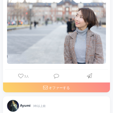
3
人
オファーする
Ayumi
3年以上前