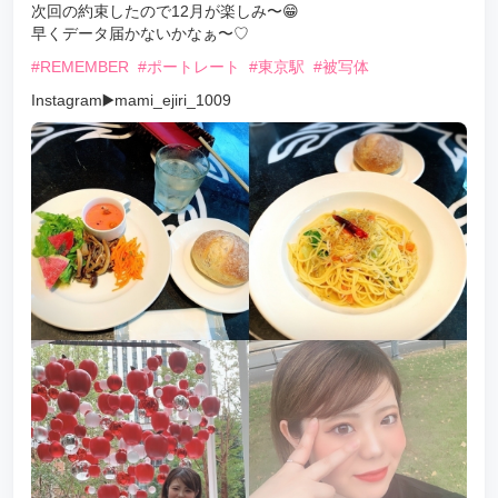
次回の約束したので12月が楽しみ〜😁
早くデータ届かないかなぁ〜♡
#REMEMBER
#ポートレート
#東京駅
#被写体
Instagram▶️mami_ejiri_1009