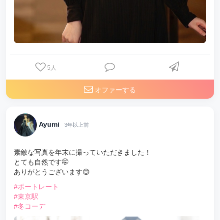
5
人
オファーする
Ayumi
3年以上前
素敵な写真を年末に撮っていただきました！
とても自然です🤭
ありがとうございます😊
#ポートレート
#東京駅
#冬コーデ