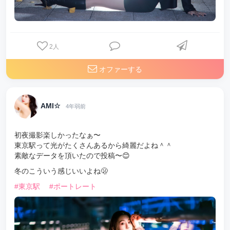
2
人
オファーする
AMI☆
4年弱前
初夜撮影楽しかったなぁ〜
東京駅って光がたくさんあるから綺麗だよね＾＾
素敵なデータを頂いたので投稿〜😊
冬のこういう感じいいよね🫢
#東京駅
#ポートレート