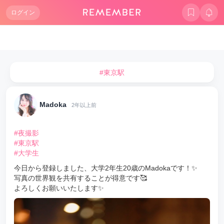
ログイン
#東京駅
Madoka
2年以上前
#夜撮影
#東京駅
#大学生
今日から登録しました、大学2年生20歳のMadokaです！✨
写真の世界観を共有することが得意です🥰
よろしくお願いいたします✨