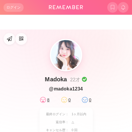
ログイン
Madoka
22才
@madoka1234
8
0
0
最終ログイン：
1ヶ月以内
返信率：
△
キャンセル歴：
0 回