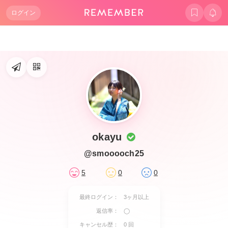
ログイン
okayu
@smooooch25
5
0
0
最終ログイン：
3ヶ月以上
返信率：
◯
キャンセル歴：
0 回