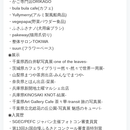
・かご専門店ORIKAGO
・bula bula cafe(カフェ)
・Yullymerry(アルミ製風船商品)
・vegepapa(野菜パウダー食品)
・ふさふさナノ(犬用歯ブラシ)
・pakeway(猫用爪切り)
・整体サロンTOKIWA
・suun.(フラワーベース)
◉展示
・千葉県西白井駅写真展-one of the leaves-
・茨城県カフェライブラリー然々-然々で世界一周展-
・山梨県まつや茶房出店-みんなでまつや-
・奈良県とほん出店-栞展-
・兵庫県新開地土曜マルシェ出店
・兵庫県KINOSAKI KNOT-結展-
・千葉県Art Gallery Cafe 茶々華-transit 旅の写真展-
・千葉県立北総花の丘公園-写真展 魅惑のキューバ-
◉入賞歴
・SGEC/PEFC ジャパン主催フォトコン審査員賞
・第13回お国自慢ふるさとコンクール審査員特別賞