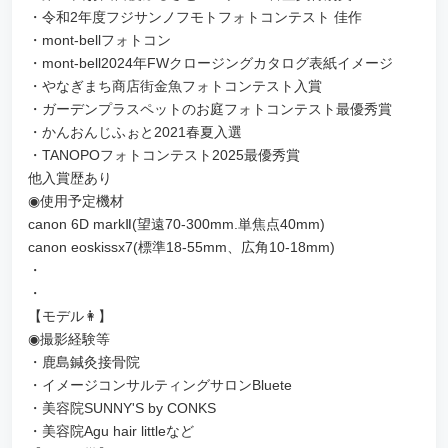
・令和2年度フジサンノフモトフォトコンテスト 佳作
・mont-bellフォトコン
・mont-bell2024年FWクロージングカタログ表紙イメージ
・やなぎまち商店街金魚フォトコンテスト入賞
・ガーデンプラスペットのお庭フォトコンテスト最優秀賞
・かんおんじふぉと2021春夏入選
・TANOPOフォトコンテスト2025最優秀賞
他入賞歴あり
◉使用予定機材
canon 6D markⅡ(望遠70-300mm.単焦点40mm)
canon eoskissx7(標準18-55mm、広角10-18mm)
・
・
【モデル👩】
◉撮影経験等
・鹿島鍼灸接骨院
・イメージコンサルティングサロンBluete
・美容院SUNNY'S by CONKS
・美容院Agu hair littleなど