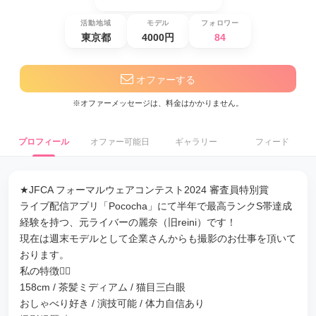
活動地域
モデル
フォロワー
東京都
4000円
84
オファーする
※オファーメッセージは、料金はかかりません。
プロフィール
オファー可能日
ギャラリー
フィード
★JFCA フォーマルウェアコンテスト2024 審査員特別賞
ライブ配信アプリ「Pococha」にて半年で最高ランクS帯達成
経験を持つ、元ライバーの麗奈（旧reini）です！
現在は週末モデルとして企業さんからも撮影のお仕事を頂いて
おります。
私の特徴🙋‍♀️
158cm / 茶髪ミディアム / 猫目三白眼
おしゃべり好き / 演技可能 / 体力自信あり