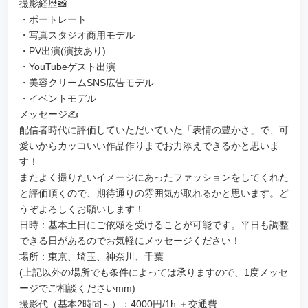
撮影経歴📸
・ポートレート
・写真スタジオ商用モデル
・PV出演(演技あり)
・YouTubeゲスト出演
・美容クリームSNS広告モデル
・イベントモデル
メッセージ✍
配信者時代に評価していただいていた「表情の豊かさ」で、可
愛いからカッコいい作品作りまでお力添えできるかと思いま
す！
またよく撮りたいイメージにあったファッションをしてくれた
と評価頂くので、期待通りの雰囲気が取れるかと思います。ど
うぞよろしくお願いします！
日時：基本土日にご依頼を受けることが可能です。平日も調整
できる日があるのでお気軽にメッセージください！
場所：東京、埼玉、神奈川、千葉
(上記以外の場所でも条件によっては承りますので、1度メッセ
ージでご相談くださいmm)
撮影代（基本2時間～）：4000円/1h ＋交通費