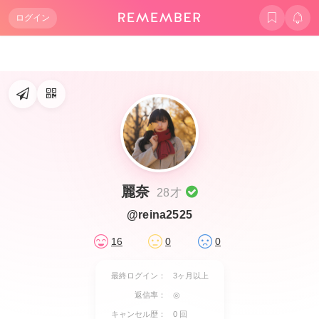
ログイン
麗奈
28才
@reina2525
16
0
0
最終ログイン：
3ヶ月以上
返信率：
◎
キャンセル歴：
0 回