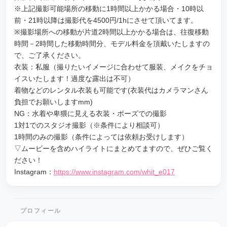
※上記撮影可能場所の移動に1時間以上かかる場合・10時以
前・21時以降は撮影代を4500円/1hにさせて頂いてます。
※撮影場所への移動が片道2時間以上かかる場合は、往復移動
時間－2時間した移動時間分、モデル料金を頂戴いたしますの
で、ご了承ください。
衣装：私服（撮りたいイメージに合わせて服装、メイクをチョ
イスいたします！過度な露出は不可）
着物などのレンタル衣装も可能です(衣装代はカメラマンさん
負担でお願いしますmm)
NG：水着や卑猥に見える衣装・ポーズでの撮影
1対1でのスタジオ撮影（※条件により相談可）
1時間のみの撮影（条件によっては依頼お受けします）
▽ムービーを含めハイライトにまとめてますので、ぜひご覧く
ださい！
Instagram：
https://www.instagram.com/whit_e017
プロフィール