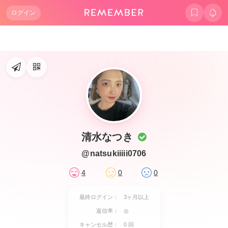
ログイン
清水なつき
@natsukiiiii0706
4
0
0
最終ログイン：
3ヶ月以上
返信率：
◎
キャンセル歴：
0 回