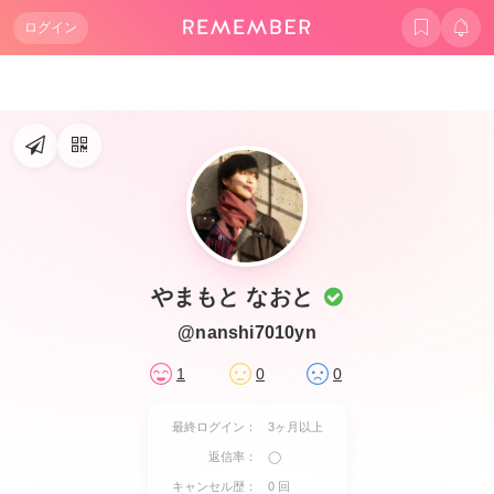
ログイン
やまもと なおと
@nanshi7010yn
1
0
0
最終ログイン：
3ヶ月以上
返信率：
◯
キャンセル歴：
0 回