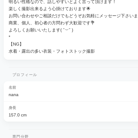
明るい性格なので、話しやすいとよく言って頂けます！
楽しく撮影出来るよう心掛けております🌟
お問い合わせやご相談だけでもどうぞお気軽にメッセージ下さいま
商業、個人、初心者の方問わず大歓迎です💐
よろしくお願いいたします( ˘︶˘ )
*
【NG】
水着・露出の多い衣装・フォトストック撮影
プロフィール
名前
nana
身長
157.0
cm
専門分野