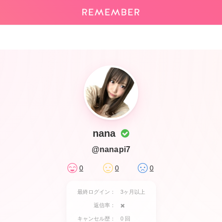
nana
@nanapi7
0
0
0
最終ログイン：
3ヶ月以上
返信率：
✖️
キャンセル歴：
0 回