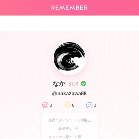
なか
37才
@nakazawa88
0
0
0
最終ログイン：
3ヶ月以上
返信率：
◎
キャンセル歴：
0 回