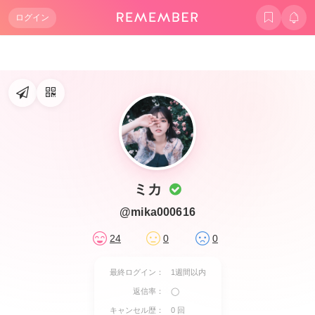
ログイン
ミカ
@mika000616
24
0
0
最終ログイン：
1週間以内
返信率：
◯
キャンセル歴：
0 回