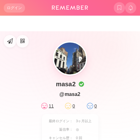
ログイン
masa2
@masa2
11
0
0
最終ログイン：
3ヶ月以上
返信率：
◎
キャンセル歴：
0 回