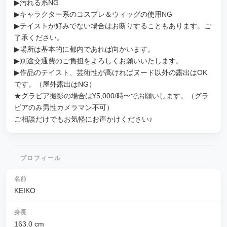
▶︎汚れる系NG
▶︎キャラクター系のコスプレ＆ウィッグの使用NG
▶︎テイストが好みでない場合はお断りすることもあります。ご
了承ください。
▶︎場所は基本的に都内であれば向かいます。
▶︎別途交通費のご負担をよろしくお願いいたします。
▶︎作品のテイスト、芸術性が高ければヌード以外の露出はOK
です。（屋外露出はNG）
★グラビア撮影の場合は¥5,000/時〜でお願いします。（グラ
ビアのみ男性カメラマン不可）
ご相談だけでもお気軽にお声かけください♪
プロフィール
名前
KEIKO
身長
163.0
cm