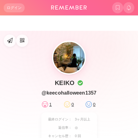
ログイン
KEIKO
@keecohalloween1357
1
0
0
最終ログイン：
3ヶ月以上
返信率：
◎
キャンセル歴：
0 回