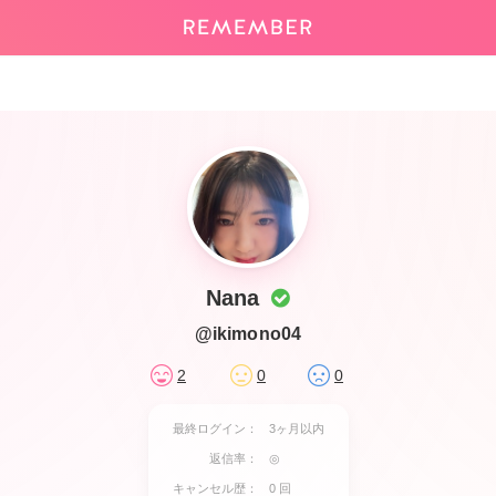
Nana
@ikimono04
2
0
0
最終ログイン：
3ヶ月以内
返信率：
◎
キャンセル歴：
0 回