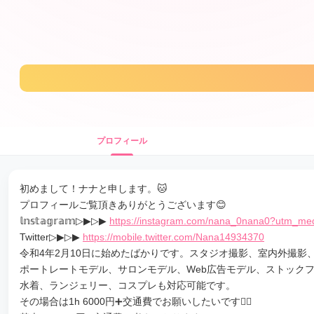
プロフィール
初めまして！ナナと申します。🐱
プロフィールご覧頂きありがとうございます😊
𝕝𝕟𝕤𝕥𝕒𝕘𝕣𝕒𝕞▷▶︎▷▶︎
https://instagram.com/nana_0nana0?utm_me
Twitter▷▶︎▷▶︎
https://mobile.twitter.com/Nana14934370
令和4年2月10日に始めたばかりです。スタジオ撮影、室内外撮
ポートレートモデル、サロンモデル、Web広告モデル、ストック
水着、ランジェリー、コスプレも対応可能です。
その場合は1h 6000円➕交通費でお願いしたいです🙇‍♂️