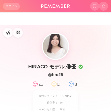
ログイン
HIRACO モデル,俳優
@hrc26
26
0
0
最終ログイン：
1ヶ月以内
返信率：
◎
キャンセル歴：
0 回