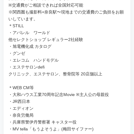
※交通費がご相談できれば全国対応可能
※関西圏も撮影料+奈良駅〜現地までの交通費のご負担をお願
いしています。
＊STILL
・アパレル ワールド
他セレクトショップ レギュラー2社経験
・旭電機化成 カタログ
・グンゼ
・エレコム ハンドモデル
・エステサロンdefi
クリニック、エステサロン、整骨院等 20店舗以上
＊WEB CM等
・大和ハウス工業70周年記念Movie ※主人公の母親役
・JR西日本
・エディオン
・奈良労働局
・兵庫県警伊丹警察署 キャスター役
・MV tella「もうよそうよ」(梅田サイファー)