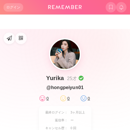
ログイン
Yurika
25才
@hongpeiyun01
0
0
0
最終ログイン：
3ヶ月以上
返信率：
ー
キャンセル歴：
0 回