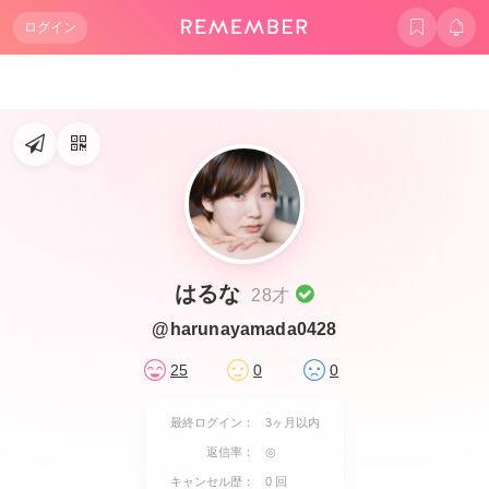
ログイン
はるな
28才
@harunayamada0428
25
0
0
最終ログイン：
3ヶ月以内
返信率：
◎
キャンセル歴：
0 回