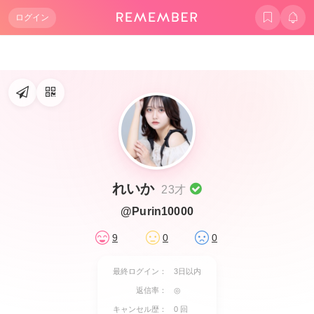
ログイン
れいか
23才
@Purin10000
9
0
0
最終ログイン：
3日以内
返信率：
◎
キャンセル歴：
0 回