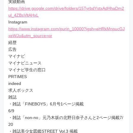
実績動画
https://drive.google.com/drive/folders/15TyrbdYstxAdHhaDm2
ul_4ZBsVltAHxL
Instagram
https://www.instagram.com/purin_10000?igsh=eHRkMnpucGJ
xeWJo&utm_source=qr
経歴
広告
マイナビ
マイナビニュース
マイナビ学生の窓口
PRTIMES
indeed
求人ボックス
雑誌
・雑誌「FINEBOYS」6月号1ページ掲載
6/9
・雑誌「non-no」元乃木坂の北野日奈子さんと2ページ掲載7/
20
・雑誌美少女図鑑STREET Vol.3 掲載