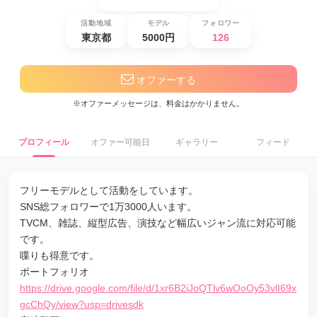
活動地域
モデル
フォロワー
東京都
5000円
126
オファーする
※オファーメッセージは、料金はかかりません。
プロフィール
オファー可能日
ギャラリー
フィード
フリーモデルとして活動をしています。
SNS総フォロワーで1万3000人います。
TVCM、雑誌、縦型広告、演技など幅広いジャン流に対応可能
です。
喋りも得意です。
ポートフォリオ
https://drive.google.com/file/d/1xr6B2iJoQTlv6wOoOy53vlI69x
gcChQy/view?usp=drivesdk