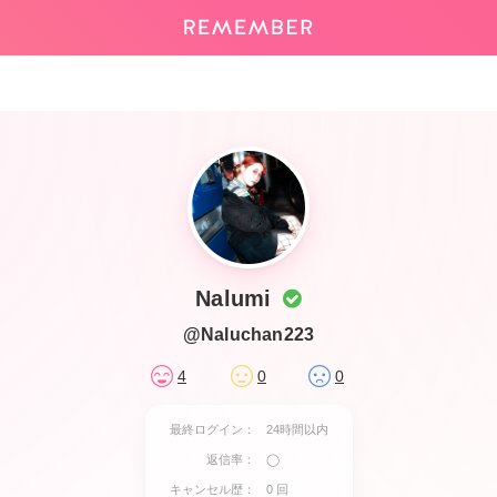
Nalumi
@Naluchan223
4
0
0
最終ログイン：
24時間以内
返信率：
◯
キャンセル歴：
0 回