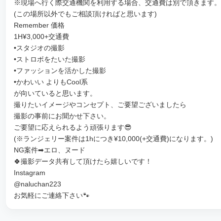
※現場へ行く際交通機関を利用する場合、交通費は別で頂きます。
(この場所以外でもご相談頂ければと思います)
Remember 価格
1H¥3,000+交通費
•スタジオの撮影
•ストロボをたいた撮影
•ファッションを活かした撮影
•かわいい よりもCool系
が向いていると思います。
撮りたいイメージやコンセプト、ご要望ございましたら
撮影の事前にお聞かせ下さい。
ご要望に応えられるよう頑張ります😎
(※ランジェリー案件は1hにつき¥10,000(+交通費)になります。)
NG案件➡︎エロ、ヌード
🍀撮影データ共有して頂けたら嬉しいです！
Instagram
@naluchan223
お気軽にご連絡下さい🐾