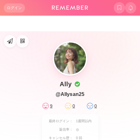
ログイン
Ally
@Allysan25
9
0
0
最終ログイン：
1週間以内
返信率：
◎
キャンセル歴：
0 回