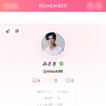
ログイン
みさき
@misaki98
4
0
0
最終ログイン：
3ヶ月以上
返信率：
◎
キャンセル歴：
0 回