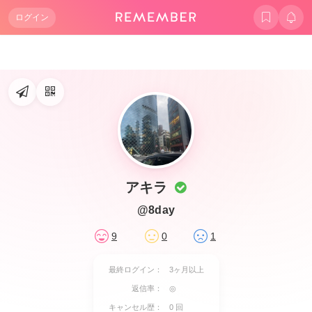
ログイン
アキラ
@8day
9
0
1
最終ログイン：
3ヶ月以上
返信率：
◎
キャンセル歴：
0 回