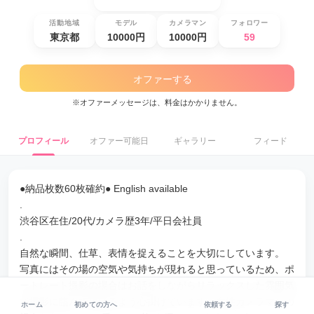
活動地域
モデル
カメラマン
フォロワー
東京都
10000円
10000円
59
オファーする
※オファーメッセージは、料金はかかりません。
プロフィール
オファー可能日
ギャラリー
フィード
●納品枚数60枚確約● English available
.
渋谷区在住/20代/カメラ歴3年/平日会社員
.
自然な瞬間、仕草、表情を捉えることを大切にしています。
写真にはその場の空気や気持ちが現れると思っているため、ポ
ートレート撮影の場合はお話をしながらリラックスした雰囲気
で撮影に臨んで頂けるよう心掛けています。女性カメラマンの
ホーム
初めての方へ
依頼する
探す