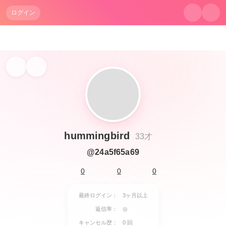
ログイン
hummingbird
33才
@24a5f65a69
0
0
0
最終ログイン：
3ヶ月以上
返信率：
◎
キャンセル歴：
0 回