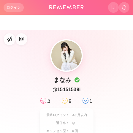
ログイン
まなみ
@15151539i
9
0
1
最終ログイン：
3ヶ月以内
返信率：
◎
キャンセル歴：
0 回