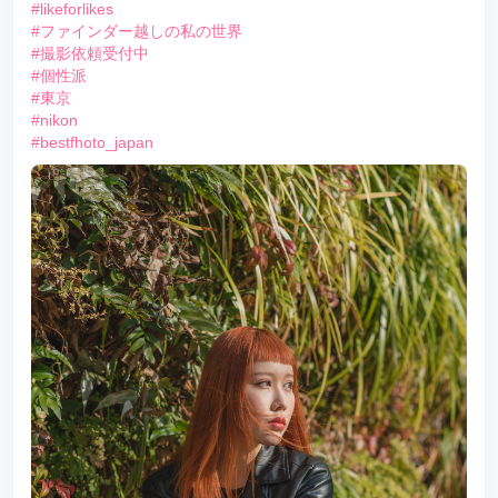
#likeforlikes
#ファインダー越しの私の世界
#撮影依頼受付中
#個性派
#東京
#nikon
#bestfhoto_japan