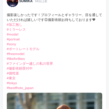
SUMIKA
5年以上前
撮影楽しかったです！プロフィールとギャラリー、目を通して
いただければ嬉しいです😊撮影依頼お待ちしております🧡
#加工無し
#ミラーレス
#model
#portrait
#sony
#ポートレートモデル
#freemodel
#likeforlikes
#ファインダー越しの私の世界
#撮影依頼受付中
#個性派
#東京
#tokyo
#bestfhoto_japan