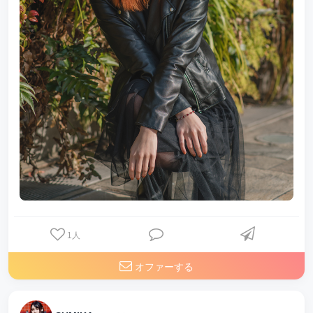
1
人
オファーする