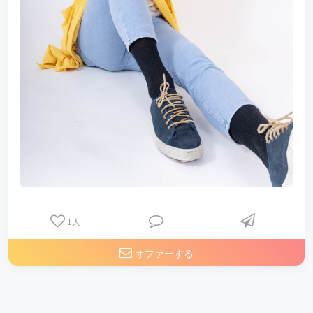
1
人
オファーする