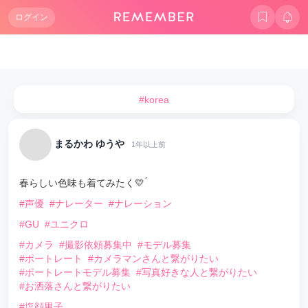
ログイン
#korea
まるかわ ゆうや
1年以上前
春らしい色味も着てみたく💛 ́
#声優
#ナレーター
#ナレーション
#GU
#ユニクロ
#カメラ
#撮影依頼募集中
#モデル募集
#ポートレート
#カメラマンさんと繋がりたい
#ポートレートモデル募集
#写真好きな人と繋がりたい
#お洒落さんと繋がりたい
#塩顔男子