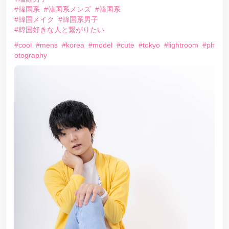
#韓国系
#韓国系メンズ
#韓国系
#韓国メイク
#韓国系男子
#韓国好きな人と繋がりたい
#cool
#mens
#korea
#model
#cute
#tokyo
#lightroom
#ph
otography