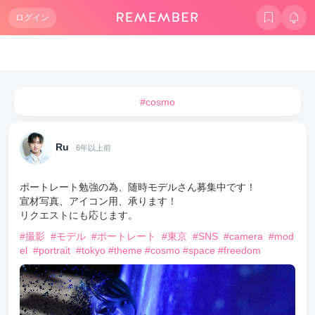
ログイン
#cosmo
Ru
6年以上前
ポートレート勉強の為、随時モデルさん募集中です！
宣材写真、アイコン用、承ります！
リクエストにも応じます。
#撮影
#モデル
#ポートレート
#東京
#SNS
#camera
#mod
el
#portrait
#tokyo
#theme
#cosmo
#space
#freedom