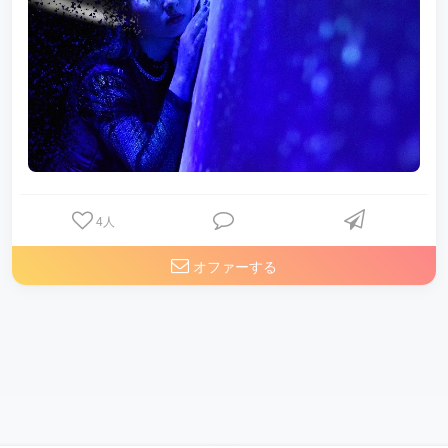
4
人
オファーする