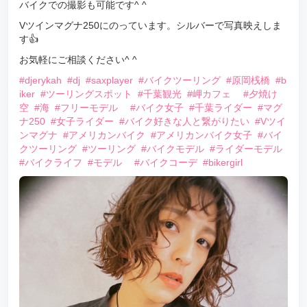
バイクでの撮影も可能です^ ^
Vツインマグナ250にのっています。シルバーで写真映えしま
す👍
お気軽にご相談ください^ ^
#djerykah
#dj
#saxplayer
#バイクツーリング
#原岡桟橋
#b
iker
#ツーリングスポット
#千葉観光
#岬カフェ
#夕焼け
空
#海
#フリーモデル
#バイク女子
#千葉ライダー
#マグ
ナ250
#女子ライダー
#バイク好きな人と繋がりたい
#Vツイ
ンマグナ
#アメリカンバイク
#アメリカンバイク女子
#バイ
クツーリング
#ツーリング
#バイクモデル
#ライダーモデル
#バイクライフ
#モデル
#バイクコーデ
#bikergirl