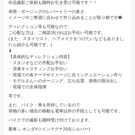
作品撮影ご依頼も随時お引き受け可能です＾＾
表情・ポージングのレパートリーの多さ、
イメージやご希望に合わせて作り込めることが取り柄です🎃
ディレクション等も可能なので、
ご心配な方は、ご相談頂ければお手伝い可能です。
(また、スタイリスト、ヘアメイクをつけたいなどもありまし
たら紹介も可能です。)
⬇︎
【具体的なディレクション内容】
・スタジオなどの手配お手伝い
・演者キャスティングお手伝い
・現場での各テーマやイメージに合うシチュエーション作り
・モデルさんへのポージング、立ち位置、表情の指示出し
・現場での全体指揮
等です。
また、バイク・車を所持しているので
荷物の多い場合の移動も電車以外の手段としても可能です。
バイクでの撮影も随時受け付けております。
愛車→ ホンダVツインマグナ250(シルバー)