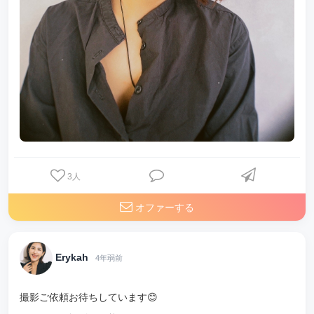
3
人
オファーする
Erykah
4年弱前
撮影ご依頼お待ちしています😊