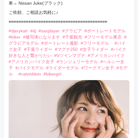
車→ Nissan Juke(ブラック)
ご依頼、ご相談お気軽に♪
≡≡≡≡≡≡≡≡≡≡≡≡≡≡≡≡≡≡≡≡≡≡≡≡≡≡≡≡≡≡≡≡≡≡≡≡≡≡≡≡
#djerykah
#dj
#saxplayer
#グラビア
#ポートレートモデル
#biker
#被写体になります
#千葉観光
#フリーモデル東京
#
グラビアモデル
#ポートレート撮影
#フリーモデル
#バイ
ク女子
#千葉ライダー
#マグナ250
#女子ライダー
#バイク
好きな人と繋がりたい
#Vツインマグナ
#アメリカンバイク
#アメリカンバイク女子
#ランジェリーモデル
#ヘルシー女
子
#バイクモデル
#ライダーモデル
#ワークマン女子
#モデ
ル
#calvinklein
#bikergirl