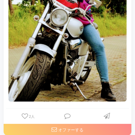
2
人
オファーする