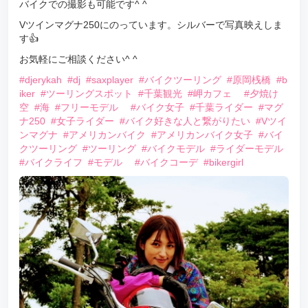
バイクでの撮影も可能です^ ^
Vツインマグナ250にのっています。シルバーで写真映えしま
す👍
お気軽にご相談ください^ ^
#djerykah
#dj
#saxplayer
#バイクツーリング
#原岡桟橋
#b
iker
#ツーリングスポット
#千葉観光
#岬カフェ
#夕焼け
空
#海
#フリーモデル
#バイク女子
#千葉ライダー
#マグ
ナ250
#女子ライダー
#バイク好きな人と繋がりたい
#Vツイ
ンマグナ
#アメリカンバイク
#アメリカンバイク女子
#バイ
クツーリング
#ツーリング
#バイクモデル
#ライダーモデル
#バイクライフ
#モデル
#バイクコーデ
#bikergirl