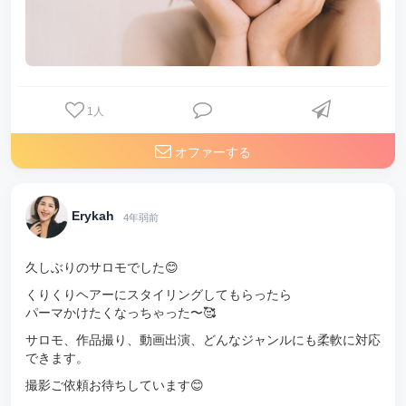
1
人
オファーする
Erykah
4年弱前
久しぶりのサロモでした😊
くりくりヘアーにスタイリングしてもらったら
パーマかけたくなっちゃった〜🥰
サロモ、作品撮り、動画出演、どんなジャンルにも柔軟に対応
できます。
撮影ご依頼お待ちしています😊