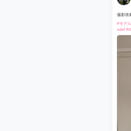
撮影依
#モデ
odel
#d