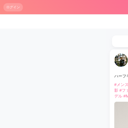
ログイン
ハーフ
#メン
影
#フ
デル
#M