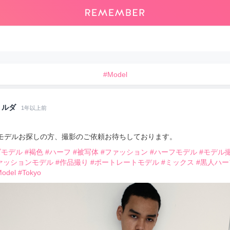
#Model
ルダ
1年以上前
モデルお探しの方、撮影のご依頼お待ちしております。
ズモデル
#褐色
#ハーフ
#被写体
#ファッション
#ハーフモデル
#モデル
ァッションモデル
#作品撮り
#ポートレートモデル
#ミックス
#黒人ハー
odel
#Tokyo