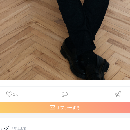
1
人
オファーする
ルダ
1年以上前