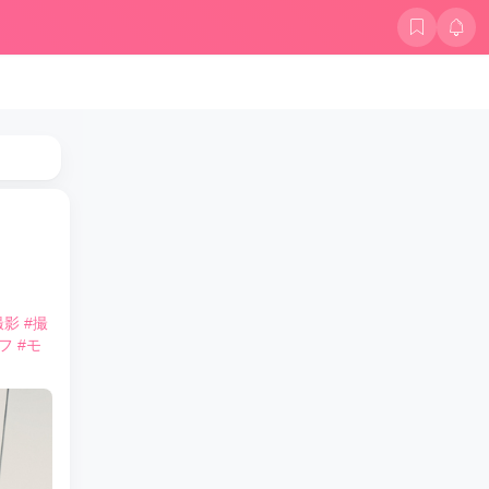
撮影
#撮
フ
#モ