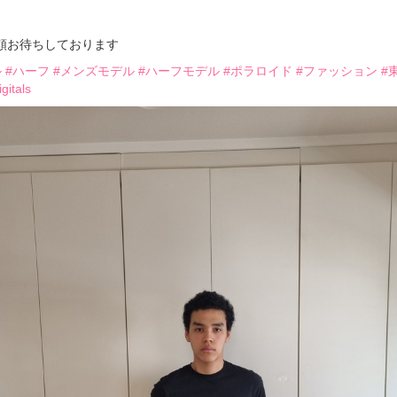
頼お待ちしております
ル
#ハーフ
#メンズモデル
#ハーフモデル
#ポラロイド
#ファッション
#
igitals