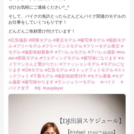
ぜひお気軽にご連絡ください^_^
そして、バイクの免許とったらどんどんバイク関連のモデルの
お仕事をしていくつもりです！
どんどんご依頼受け付けています！
#広告撮影
#関東モデル
#東京モデル
#被写体モデル
#撮影モデ
ル
#フリーモデル
#フリーランスモデル
#フリーモデル東京
#
モデル
#撮影依頼募集中
#アパレルモデル
#アパレル撮影
#mo
del
#和装モデル
#ウエディングモデル
#被写体になります
#カ
メラマンさんと繋がりたい
#ファッションモデル
#モデルにな
ります
#CMモデル
#広告モデル
#ストックフォトモデル
#スト
ックフォト
#下着モデル
#撮影依頼受付中
#モデル募集
#モデ
ル撮影
#被写体やります
#ランジェリーモデル
#バイク
#
バイク女子
#dj
#saxplayer