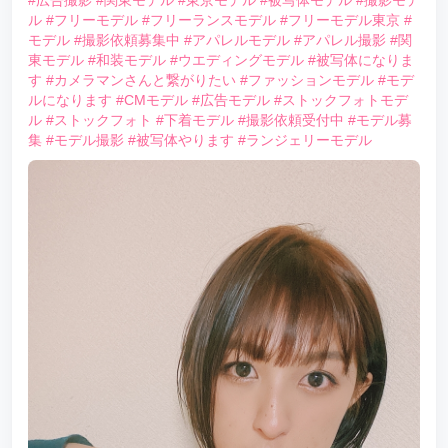
#広告撮影
#関東モデル
#東京モデル
#被写体モデル
#撮影モデ
ル
#フリーモデル
#フリーランスモデル
#フリーモデル東京
#
モデル
#撮影依頼募集中
#アパレルモデル
#アパレル撮影
#関
東モデル
#和装モデル
#ウエディングモデル
#被写体になりま
す
#カメラマンさんと繋がりたい
#ファッションモデル
#モデ
ルになります
#CMモデル
#広告モデル
#ストックフォトモデ
ル
#ストックフォト
#下着モデル
#撮影依頼受付中
#モデル募
集
#モデル撮影
#被写体やります
#ランジェリーモデル