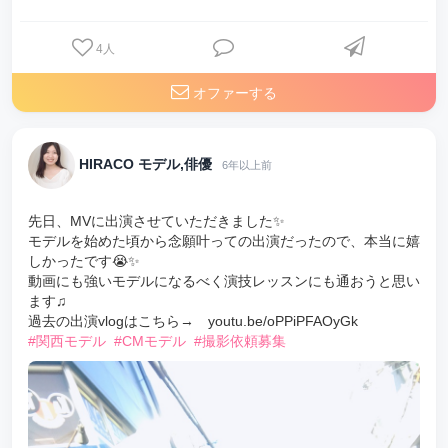
4
人
オファーする
HIRACO モデル,俳優
6年以上前
先日、MVに出演させていただきました✨
モデルを始めた頃から念願叶っての出演だったので、本当に嬉
しかったです😭✨
動画にも強いモデルになるべく演技レッスンにも通おうと思い
ます♫
過去の出演vlogはこちら→ youtu.be/oPPiPFAOyGk
#関西モデル
#CMモデル
#撮影依頼募集