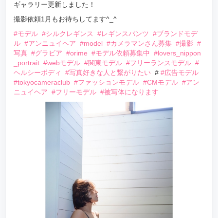
ギャラリー更新しました！
撮影依頼1月もお待ちしてます^_^
#モデル
#シルクレギンス
#レギンスパンツ
#ブランドモデ
ル
#アンニュイヘア
#model
#カメラマンさん募集
#撮影
#
写真
#グラビア
#orime
#モデル依頼募集中
#lovers_nippon
_portrait
#webモデル
#関東モデル
#フリーランスモデル
#
ヘルシーボディ
#写真好きな人と繋がりたい
#
#広告モデル
#tokyocameraclub
#ファッションモデル
#CMモデル
#アン
ニュイヘア
#フリーモデル
#被写体になります