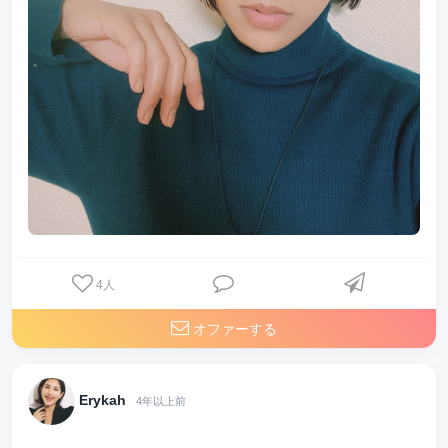
4
人
オファーする
Erykah
4年以上前