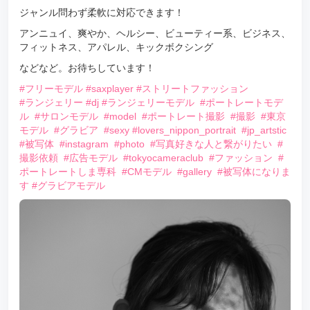
ジャンル問わず柔軟に対応できます！
アンニュイ、爽やか、ヘルシー、ビューティー系、ビジネス、
フィットネス、アパレル、キックボクシング
などなど。お待ちしています！
#フリーモデル
#saxplayer
#ストリートファッション
#ランジェリー
#dj
#ランジェリーモデル
#ポートレートモデ
ル
#サロンモデル
#model
#ポートレート撮影
#撮影
#東京
モデル
#グラビア
#sexy
#lovers_nippon_portrait
#jp_artstic
#被写体
#instagram
#photo
#写真好きな人と繋がりたい
#
撮影依頼
#広告モデル
#tokyocameraclub
#ファッション
#
ポートレートしま専科
#CMモデル
#gallery
#被写体になりま
す
#グラビアモデル