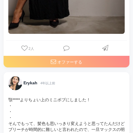
2
人
オファーする
Erykah
4年以上前
顎*****よりちょい上のミニボブにしました！
・
・
・
そんでもって、髪色も思いっきり変えようと思ってたんだけど
ブリーチが時間的に難しいと言われたので、一旦マックスの明