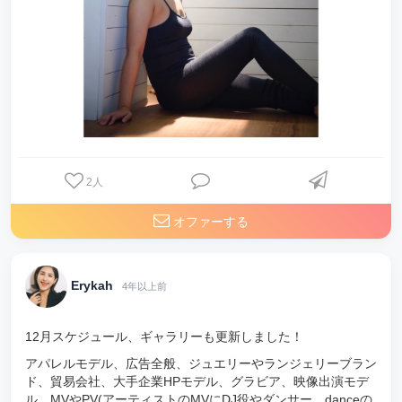
2
人
オファーする
Erykah
4年以上前
12月スケジュール、ギャラリーも更新しました！
アパレルモデル、広告全般、ジュエリーやランジェリーブラン
ド、貿易会社、大手企業HPモデル、グラビア、映像出演モデ
ル、MVやPV(アーティストのMVにDJ役やダンサー、danceの