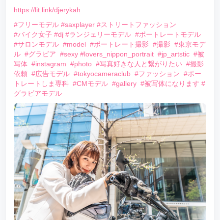
https://lit.link/djerykah
#フリーモデル
#saxplayer
#ストリートファッション
#バイク女子
#dj
#ランジェリーモデル
#ポートレートモデル
#サロンモデル
#model
#ポートレート撮影
#撮影
#東京モデ
ル
#グラビア
#sexy
#lovers_nippon_portrait
#jp_artstic
#被
写体
#instagram
#photo
#写真好きな人と繋がりたい
#撮影
依頼
#広告モデル
#tokyocameraclub
#ファッション
#ポー
トレートしま専科
#CMモデル
#gallery
#被写体になります
#
グラビアモデル