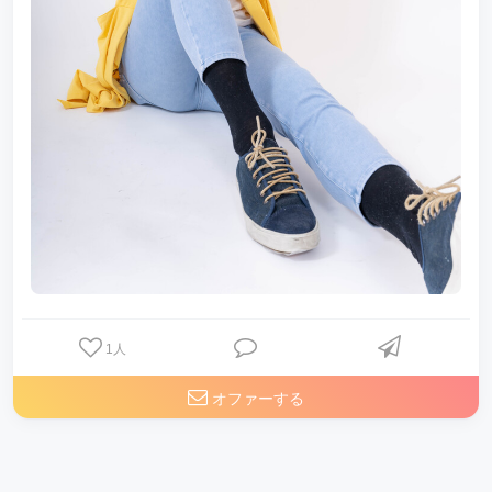
1
人
オファーする