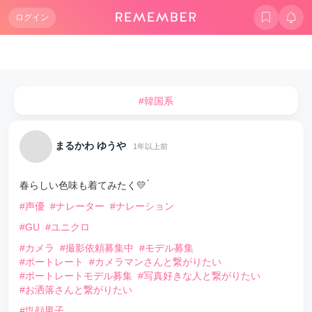
ログイン
#韓国系
まるかわ ゆうや
1年以上前
春らしい色味も着てみたく💛 ́
#声優
#ナレーター
#ナレーション
#GU
#ユニクロ
#カメラ
#撮影依頼募集中
#モデル募集
#ポートレート
#カメラマンさんと繋がりたい
#ポートレートモデル募集
#写真好きな人と繋がりたい
#お洒落さんと繋がりたい
#塩顔男子