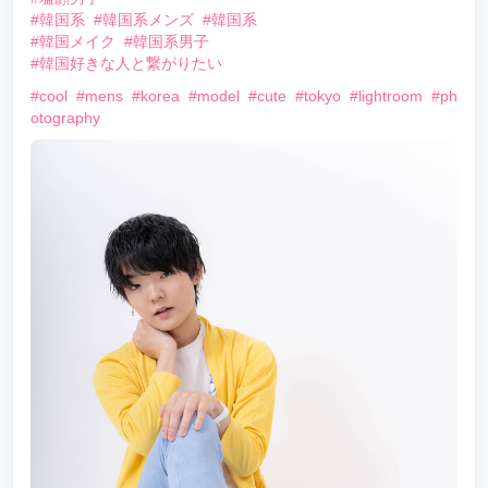
#韓国系
#韓国系メンズ
#韓国系
#韓国メイク
#韓国系男子
#韓国好きな人と繋がりたい
#cool
#mens
#korea
#model
#cute
#tokyo
#lightroom
#ph
otography