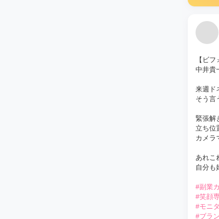
【ビフ
中井貴
来週ド
そう言
緊張解
立ち位置
カメラ
あれこ
自分も
#副業
#笑顔
#モニ
#ブラ