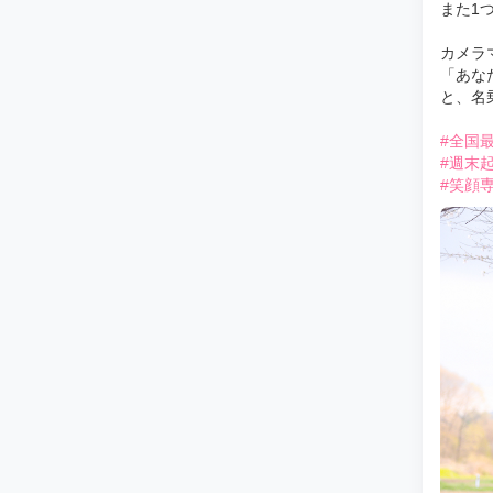
また1
カメラ
「あな
と、名
#全国
#週末
#笑顔