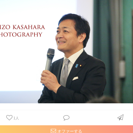
1
人
オファーする