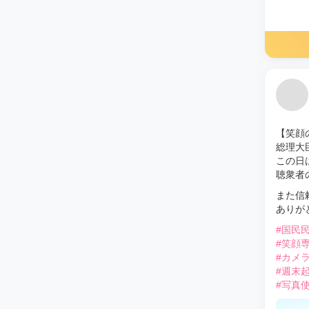
【笑顔
総理大
この日
聴衆者
また信
ありが
#国民
#笑顔
#カメ
#週末
#写真