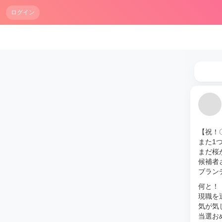
ログイン
【祝！
また1
まだ桜
候補者
ブラン
何と！
現職を
気が気
当選お