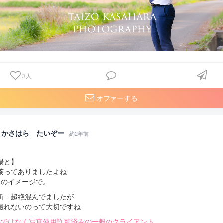
3
人
オファーする
かさはら たいぞー
約2年前
陽と】
茶ってありましたよね
Mのイメージで。
所…超絶混んでましたが
撮れないのって大切ですね
ルではなく写真使用許可済みの一般のクライアント