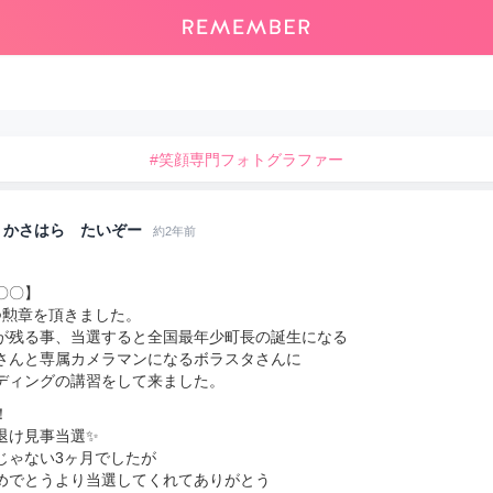
#笑顔専門フォトグラファー
かさはら たいぞー
約2年前
〇〇】
つ勲章を頂きました。
が残る事、当選すると全国最年少町長の誕生になる
さんと専属カメラマンになるボラスタさんに
ディングの講習をして来ました。
！
退け見事当選✨
じゃない3ヶ月でしたが
めでとうより当選してくれてありがとう