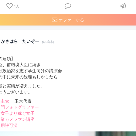
4
人
オファーする
かさはら たいぞー
約2年前
の連鎖】
臣、前環境大臣に続き
は政治家を志す学生向けの講演会
の中に未来の総理もしかしたら…
頼と実績が増えました。
とうございます。
民主党
玉木代表
専門フォトグラファー
ラ女子より稼ぐ女子
起業カメラマン講座
使用許可済