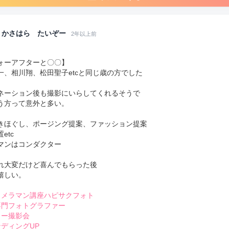
かさはら たいぞー
2年以上前
ォーアフターと〇〇】
一、相川翔、松田聖子etcと同じ歳の方でした
ネーション後も撮影にいらしてくれるそうで
う方って意外と多い。
きほぐし、ポージング提案、ファッション提案
etc
マンはコンダクター
れ大変だけど喜んでもらった後
嬉しい。
カメラマン講座ハピサクフォト
専門フォトグラファー
ター撮影会
ンディングUP