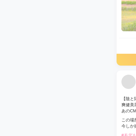
【陰と
爽健美
あのC
この場
今しか
#モデ