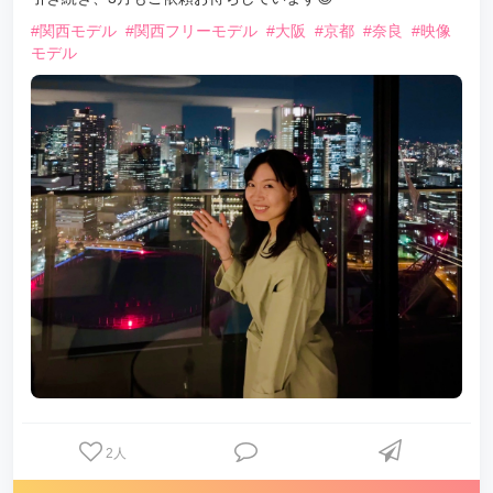
#関西モデル
#関西フリーモデル
#大阪
#京都
#奈良
#映像
モデル
2
人