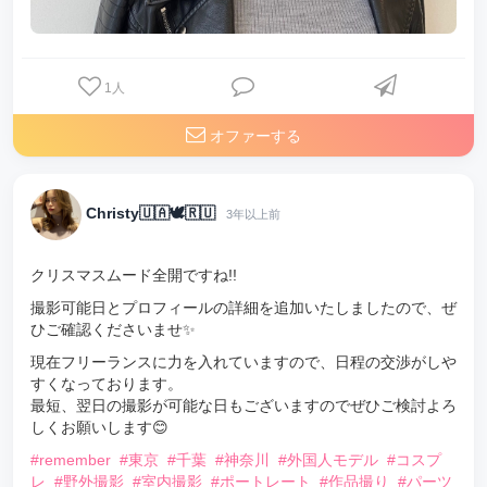
1
人
オファーする
Christy🇺🇦🕊🇷🇺
3年以上前
クリスマスムード全開ですね!!
撮影可能日とプロフィールの詳細を追加いたしましたので、ぜ
ひご確認くださいませ✨
現在フリーランスに力を入れていますので、日程の交渉がしや
すくなっております。
最短、翌日の撮影が可能な日もございますのでぜひご検討よろ
しくお願いします😊
#remember
#東京
#千葉
#神奈川
#外国人モデル
#コスプ
レ
#野外撮影
#室内撮影
#ポートレート
#作品撮り
#パーツ