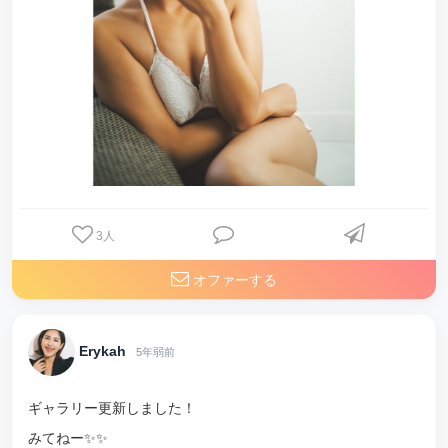
3
人
オファーする
Erykah
5年弱前
ギャラリー更新しました！
みてねー✨✨