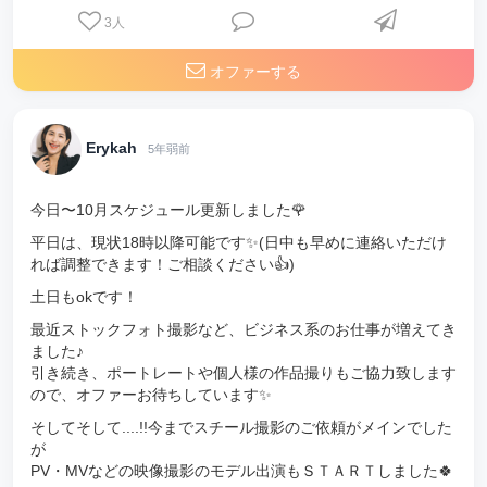
3
人
オファーする
Erykah
5年弱前
今日〜10月スケジュール更新しました🌹
平日は、現状18時以降可能です✨(日中も早めに連絡いただけ
れば調整できます！ご相談ください👍)
土日もokです！
最近ストックフォト撮影など、ビジネス系のお仕事が増えてき
ました♪
引き続き、ポートレートや個人様の作品撮りもご協力致します
ので、オファーお待ちしています✨
そしてそして....!!今までスチール撮影のご依頼がメインでした
が
PV・MVなどの映像撮影のモデル出演もＳＴＡＲＴしました🍀