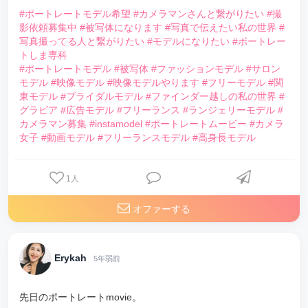
#ポートレートモデル希望
#カメラマンさんと繋がりたい
#撮
影依頼募集中
#被写体になります
#写真で伝えたい私の世界
#
写真撮ってる人と繋がりたい
#モデルになりたい
#ポートレー
トしま専科
#ポートレートモデル
#被写体
#ファッションモデル
#サロン
モデル
#映像モデル
#映像モデルやります
#フリーモデル
#関
東モデル
#ブライダルモデル
#ファインダー越しの私の世界
#
グラビア
#広告モデル
#フリーランス
#ランジェリーモデル
#
カメラマン募集
#instamodel
#ポートレートムービー
#カメラ
女子
#動画モデル
#フリーランスモデル
#高身長モデル
1
人
オファーする
Erykah
5年弱前
先日のポートレートmovie。