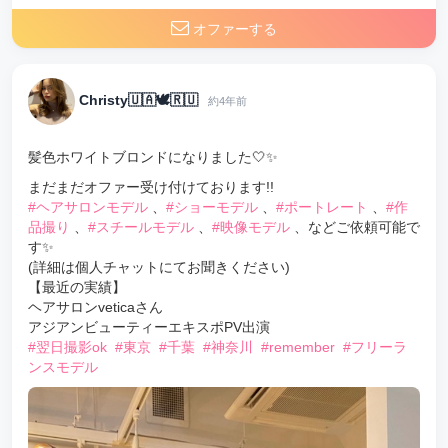
オファーする
Christy🇺🇦🕊🇷🇺
約4年前
髪色ホワイトブロンドになりました🤍✨
まだまだオファー受け付けております!!
#ヘアサロンモデル
、
#ショーモデル
、
#ポートレート
、
#作
品撮り
、
#スチールモデル
、
#映像モデル
、などご依頼可能で
す✨
(詳細は個人チャットにてお聞きください)
【最近の実績】
ヘアサロンveticaさん
アジアンビューティーエキスポPV出演
#翌日撮影ok
#東京
#千葉
#神奈川
#remember
#フリーラ
ンスモデル