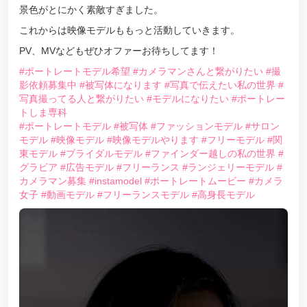
景色がとにかく素敵すぎました。
これからは映像モデルももっと活動していきます。
PV、MVなどもぜひオファーお待ちしてます！
#ポートレートモデル希望
#カメラマンさんと繋がりたい
#撮
影依頼募集中
#被写体になります
#写真で伝えたい私の世界
#
写真撮ってる人と繋がりたい
#モデルになりたい
#ポートレー
トしま専科
#ポートレートモデル
#被写体
#ファッションモデル
#サロン
モデル
#映像モデル
#映像モデルやります
#フリーモデル
#関
東モデル
#ブライダルモデル
#ファインダー越しの私の世界
#
グラビア
#広告モデル
#フリーランス
#ランジェリーモデル
#
カメラマン募集
#instamodel
#ポートレートムービー
#カメラ
女子
#動画モデル
#フリーランスモデル
#高身長モデル