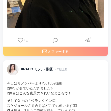
4
人
オファーする
HIRACO モデル,俳優
4年以上前
今日はリメンバーよりYouTube撮影
2件行かせていただきました✨
2件目はこんな夜景のきれいなところで！
そして久々の４位ランクイン👏
スケジュールさえ合えばどこでも伺います🏃‍♀️
引き続き、3月もご依頼お待ちしています😊