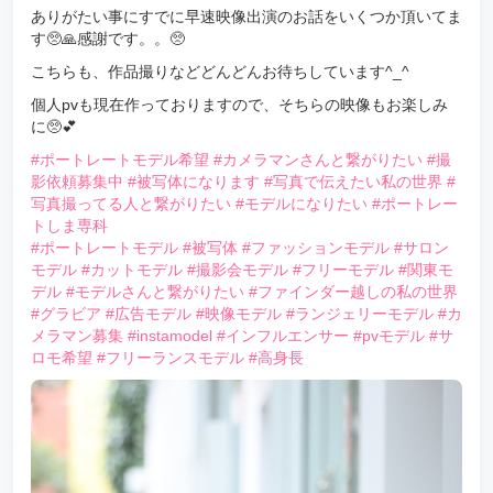
ありがたい事にすでに早速映像出演のお話をいくつか頂いてま
す🥺🙏感謝です。。🥺
こちらも、作品撮りなどどんどんお待ちしています^_^
個人pvも現在作っておりますので、そちらの映像もお楽しみ
に🥺💕
#ポートレートモデル希望
#カメラマンさんと繋がりたい
#撮
影依頼募集中
#被写体になります
#写真で伝えたい私の世界
#
写真撮ってる人と繋がりたい
#モデルになりたい
#ポートレー
トしま専科
#ポートレートモデル
#被写体
#ファッションモデル
#サロン
モデル
#カットモデル
#撮影会モデル
#フリーモデル
#関東モ
デル
#モデルさんと繋がりたい
#ファインダー越しの私の世界
#グラビア
#広告モデル
#映像モデル
#ランジェリーモデル
#カ
メラマン募集
#instamodel
#インフルエンサー
#pvモデル
#サ
ロモ希望
#フリーランスモデル
#高身長