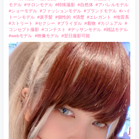
モデル
#サロンモデル
#特殊撮影
#自然体
#アパレルモデル
#ショーモデル
#ファッションモデル
#ブランドモデル
#ハイ
トーンモデル
#派手髪
#個性的
#清楚
#エレガント
#地雷系
#ストリート
#セクシー
#ブライダル
#着物
#カジュアル
#
コンセプト撮影
#コンテスト
#デッサンモデル
#雑誌モデル
#webモデル
#映像モデル
#翌日撮影可能