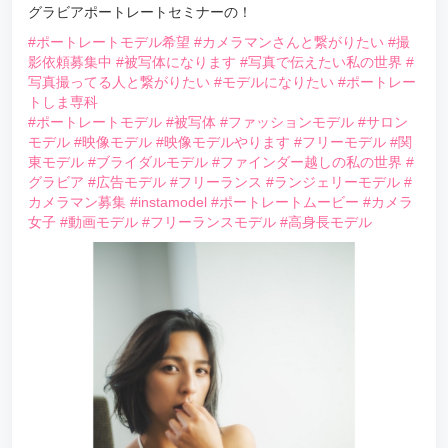
グラビアポートレートセミナーの！
#ポートレートモデル希望
#カメラマンさんと繋がりたい
#撮
影依頼募集中
#被写体になります
#写真で伝えたい私の世界
#
写真撮ってる人と繋がりたい
#モデルになりたい
#ポートレー
トしま専科
#ポートレートモデル
#被写体
#ファッションモデル
#サロン
モデル
#映像モデル
#映像モデルやります
#フリーモデル
#関
東モデル
#ブライダルモデル
#ファインダー越しの私の世界
#
グラビア
#広告モデル
#フリーランス
#ランジェリーモデル
#
カメラマン募集
#instamodel
#ポートレートムービー
#カメラ
女子
#動画モデル
#フリーランスモデル
#高身長モデル