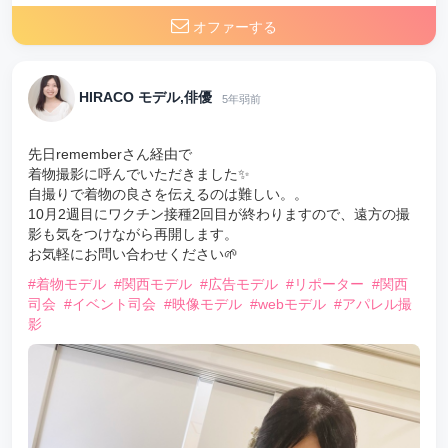
オファーする
HIRACO モデル,俳優
5年弱前
先日rememberさん経由で
着物撮影に呼んでいただきました✨
自撮りで着物の良さを伝えるのは難しい。。
10月2週目にワクチン接種2回目が終わりますので、遠方の撮
影も気をつけながら再開します。
お気軽にお問い合わせください🌱
#着物モデル
#関西モデル
#広告モデル
#リポーター
#関西
司会
#イベント司会
#映像モデル
#webモデル
#アパレル撮
影