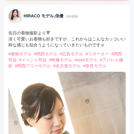
HIRACO モデル,俳優
5年弱前
先日の着物撮影より👘
淡く可愛いお着物も好きですが、これからはこんなカッコいい
粋な感じも似合うようになっていきたいものです☺️
#着物モデル
#関西モデル
#広告モデル
#リポーター
#関西
司会
#イベント司会
#映像モデル
#webモデル
#アパレル撮
影
#関西フリーモデル
#名古屋モデル
#奈良モデル