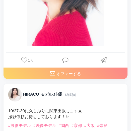
1
人
オファーする
HIRACO モデル,俳優
6年弱前
10/27-30に久しぶりに関東出張します🗼
撮影依頼お待ちしております！✨
#撮影モデル
#映像モデル
#関西
#京都
#大阪
#奈良