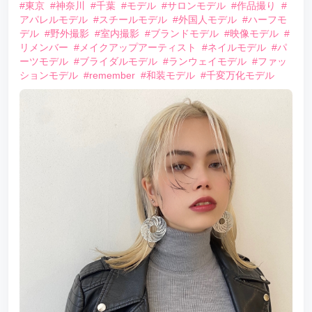
#東京
#神奈川
#千葉
#モデル
#サロンモデル
#作品撮り
#
アパレルモデル
#スチールモデル
#外国人モデル
#ハーフモ
デル
#野外撮影
#室内撮影
#ブランドモデル
#映像モデル
#
リメンバー
#メイクアップアーティスト
#ネイルモデル
#パ
ーツモデル
#ブライダルモデル
#ランウェイモデル
#ファッ
ションモデル
#remember
#和装モデル
#千変万化モデル