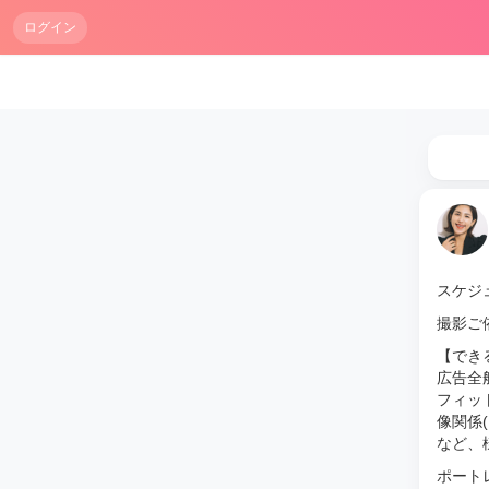
ログイン
スケジ
撮影ご
【でき
広告全
フィッ
像関係(
など、
ポート