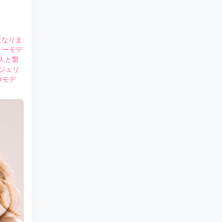
になりま
リーモデ
人と繋
ジェリ
#モデ