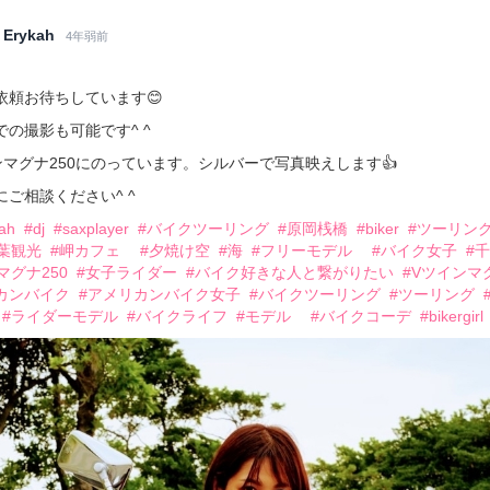
Erykah
4年弱前
依頼お待ちしています😊
での撮影も可能です^ ^
ンマグナ250にのっています。シルバーで写真映えします👍
にご相談ください^ ^
kah
#dj
#saxplayer
#バイクツーリング
#原岡桟橋
#biker
#ツーリン
葉観光
#岬カフェ
#夕焼け空
#海
#フリーモデル
#バイク女子
#
マグナ250
#女子ライダー
#バイク好きな人と繋がりたい
#Vツインマ
カンバイク
#アメリカンバイク女子
#バイクツーリング
#ツーリング
#ライダーモデル
#バイクライフ
#モデル
#バイクコーデ
#bikergirl