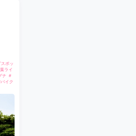
グスポッ
千葉ライ
グナ
#
#バイク