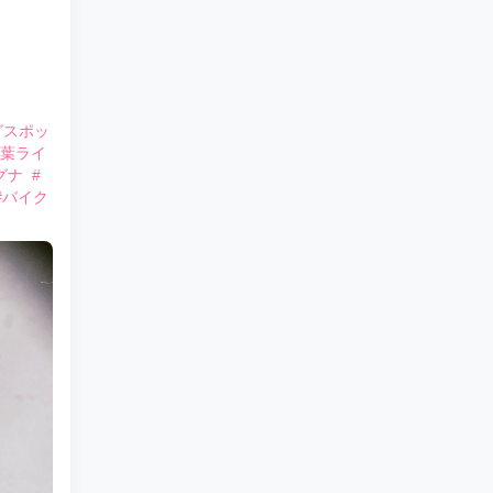
グスポッ
千葉ライ
グナ
#
#バイク