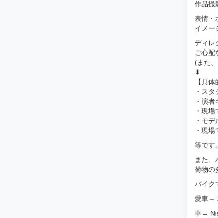
作品撮
表情・
イメー
ディレ
ご心配
(また
⬇︎
【具体
・スタ
・演者
・現場
・モデ
・現場
等です
また、
荷物の
バイク
愛車→ 
車→ Ni