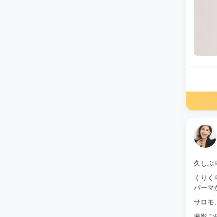
久しぶ
くりく
パーマ
サロモ
撮影ご