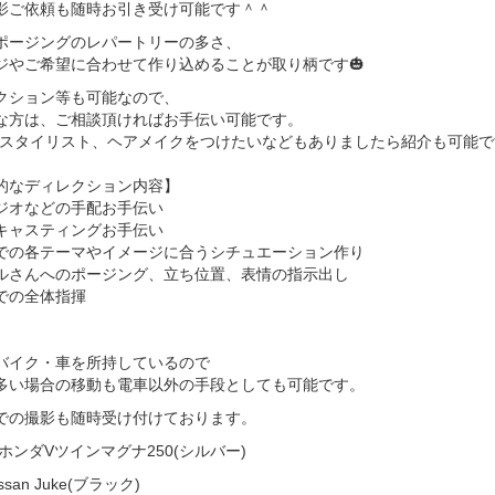
影ご依頼も随時お引き受け可能です＾＾
ポージングのレパートリーの多さ、
ジやご希望に合わせて作り込めることが取り柄です🎃
クション等も可能なので、
な方は、ご相談頂ければお手伝い可能です。
、スタイリスト、ヘアメイクをつけたいなどもありましたら紹介も可能で
的なディレクション内容】
ジオなどの手配お手伝い
キャスティングお手伝い
での各テーマやイメージに合うシチュエーション作り
ルさんへのポージング、立ち位置、表情の指示出し
での全体指揮
。
バイク・車を所持しているので
多い場合の移動も電車以外の手段としても可能です。
での撮影も随時受け付けております。
ホンダVツインマグナ250(シルバー)
ssan Juke(ブラック)