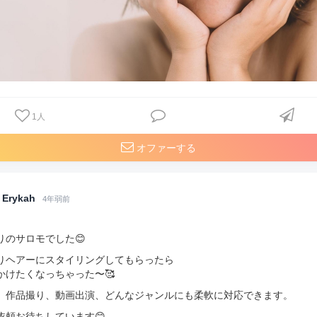
1
人
オファーする
Erykah
4年弱前
りのサロモでした😊
りヘアーにスタイリングしてもらったら
かけたくなっちゃった〜🥰
、作品撮り、動画出演、どんなジャンルにも柔軟に対応できます。
依頼お待ちしています😊