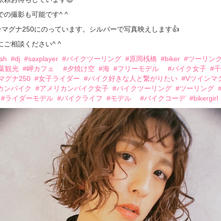
での撮影も可能です^ ^
ンマグナ250にのっています。シルバーで写真映えします👍
にご相談ください^ ^
kah
#dj
#saxplayer
#バイクツーリング
#原岡桟橋
#biker
#ツーリン
葉観光
#岬カフェ
#夕焼け空
#海
#フリーモデル
#バイク女子
#
マグナ250
#女子ライダー
#バイク好きな人と繋がりたい
#Vツインマ
カンバイク
#アメリカンバイク女子
#バイクツーリング
#ツーリング
#ライダーモデル
#バイクライフ
#モデル
#バイクコーデ
#bikergirl