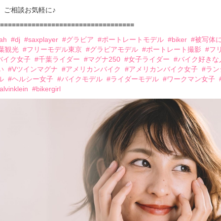
、ご相談お気軽に♪
≡≡≡≡≡≡≡≡≡≡≡≡≡≡≡≡≡≡≡≡≡≡≡≡≡≡≡≡≡≡≡≡≡≡
kah
#dj
#saxplayer
#グラビア
#ポートレートモデル
#biker
#被写体
葉観光
#フリーモデル東京
#グラビアモデル
#ポートレート撮影
#フ
バイク女子
#千葉ライダー
#マグナ250
#女子ライダー
#バイク好きな
い
#Vツインマグナ
#アメリカンバイク
#アメリカンバイク女子
#ラン
ル
#ヘルシー女子
#バイクモデル
#ライダーモデル
#ワークマン女子
alvinklein
#bikergirl