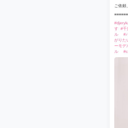
ご依頼
≡≡≡≡≡≡
#djery
す
#千
ル
#
がりた
ーモデ
ル
#c