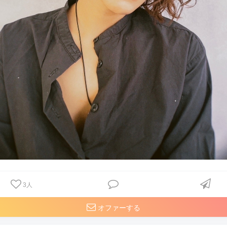
3
人
オファーする