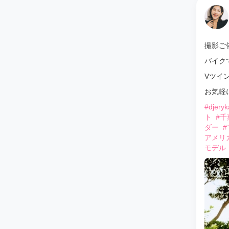
撮影ご
バイク
Vツイ
お気軽
#djery
ト
#千
ダー
#
アメリ
モデル