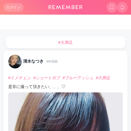
ログイン
#大満足
清水なつき
8年弱前
#イメチェン
#ショートボブ
#ブルーアッシュ
#大満足
是非に撮って頂きたい、、、♡