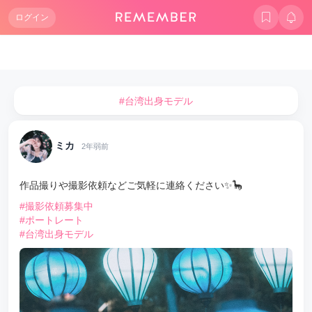
ログイン
#台湾出身モデル
ミカ
2年弱前
作品撮りや撮影依頼などご気軽に連絡ください✨🦕
#撮影依頼募集中
#ポートレート
#台湾出身モデル