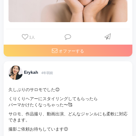
1
人
オファーする
Erykah
4年弱前
久しぶりのサロモでした😊
くりくりヘアーにスタイリングしてもらったら
パーマかけたくなっちゃった〜🥰
サロモ、作品撮り、動画出演、どんなジャンルにも柔軟に対応
できます。
撮影ご依頼お待ちしています😊