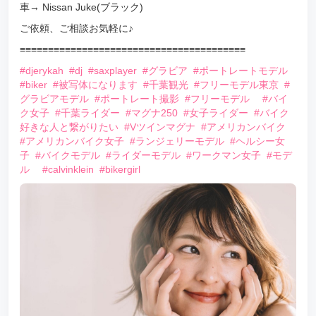
車→ Nissan Juke(ブラック)
ご依頼、ご相談お気軽に♪
≡≡≡≡≡≡≡≡≡≡≡≡≡≡≡≡≡≡≡≡≡≡≡≡≡≡≡≡≡≡≡≡≡≡≡≡≡≡≡≡
#djerykah
#dj
#saxplayer
#グラビア
#ポートレートモデル
#biker
#被写体になります
#千葉観光
#フリーモデル東京
#
グラビアモデル
#ポートレート撮影
#フリーモデル
#バイ
ク女子
#千葉ライダー
#マグナ250
#女子ライダー
#バイク
好きな人と繋がりたい
#Vツインマグナ
#アメリカンバイク
#アメリカンバイク女子
#ランジェリーモデル
#ヘルシー女
子
#バイクモデル
#ライダーモデル
#ワークマン女子
#モデ
ル
#calvinklein
#bikergirl