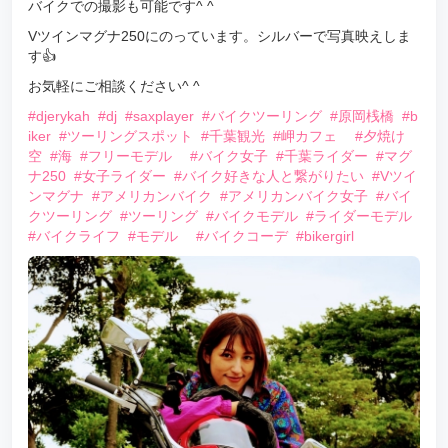
バイクでの撮影も可能です^ ^
Vツインマグナ250にのっています。シルバーで写真映えしま
す👍
お気軽にご相談ください^ ^
#djerykah
#dj
#saxplayer
#バイクツーリング
#原岡桟橋
#b
iker
#ツーリングスポット
#千葉観光
#岬カフェ
#夕焼け
空
#海
#フリーモデル
#バイク女子
#千葉ライダー
#マグ
ナ250
#女子ライダー
#バイク好きな人と繋がりたい
#Vツイ
ンマグナ
#アメリカンバイク
#アメリカンバイク女子
#バイ
クツーリング
#ツーリング
#バイクモデル
#ライダーモデル
#バイクライフ
#モデル
#バイクコーデ
#bikergirl