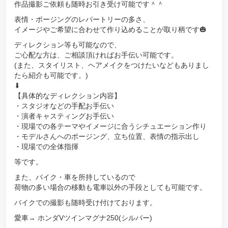
作品撮影ご依頼も随時お引き受け可能です＾＾
表情・ポージングのレパートリーの多さ、
イメージやご希望に合わせて作り込めることが取り柄です🎃
ディレクション等も可能なので、
ご心配な方は、ご相談頂ければお手伝い可能です。
(また、スタイリスト、ヘアメイクをつけたいなどもありまし
たら紹介も可能です。)
⬇︎
【具体的なディレクション内容】
・スタジオなどの手配お手伝い
・演者キャスティングお手伝い
・現場での各テーマやイメージに合うシチュエーション作り
・モデルさんへのポージング、立ち位置、表情の指示出し
・現場での全体指揮
等です。
また、バイク・車を所持しているので
荷物の多い場合の移動も電車以外の手段としても可能です。
バイクでの撮影も随時受け付けております。
愛車→ ホンダVツインマグナ250(シルバー)