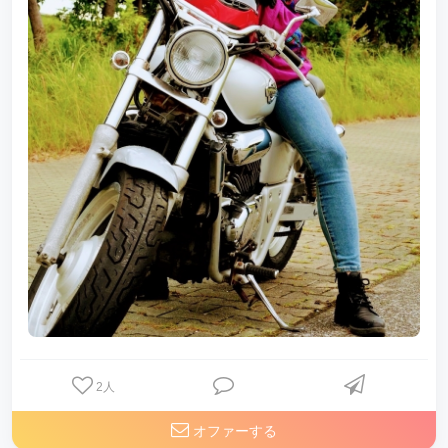
2
人
オファーする