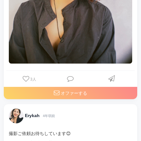
3
人
オファーする
Erykah
4年弱前
撮影ご依頼お待ちしています😊