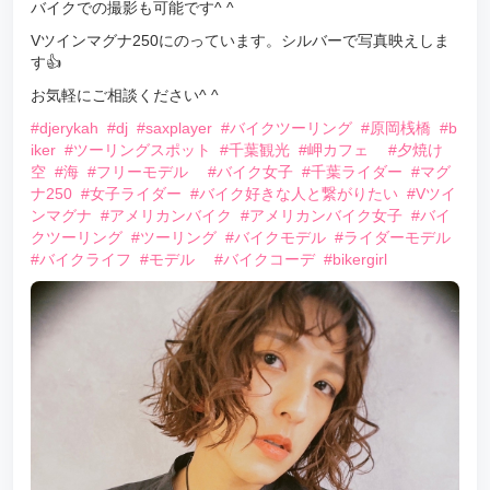
バイクでの撮影も可能です^ ^
Vツインマグナ250にのっています。シルバーで写真映えしま
す👍
お気軽にご相談ください^ ^
#djerykah
#dj
#saxplayer
#バイクツーリング
#原岡桟橋
#b
iker
#ツーリングスポット
#千葉観光
#岬カフェ
#夕焼け
空
#海
#フリーモデル
#バイク女子
#千葉ライダー
#マグ
ナ250
#女子ライダー
#バイク好きな人と繋がりたい
#Vツイ
ンマグナ
#アメリカンバイク
#アメリカンバイク女子
#バイ
クツーリング
#ツーリング
#バイクモデル
#ライダーモデル
#バイクライフ
#モデル
#バイクコーデ
#bikergirl