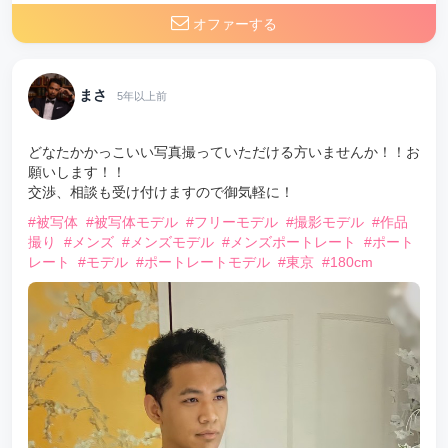
オファーする
まさ
5年以上前
どなたかかっこいい写真撮っていただける方いませんか！！お
願いします！！
交渉、相談も受け付けますので御気軽に！
#被写体
#被写体モデル
#フリーモデル
#撮影モデル
#作品
撮り
#メンズ
#メンズモデル
#メンズポートレート
#ポート
レート
#モデル
#ポートレートモデル
#東京
#180cm