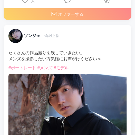
1
人
オファーする
ソンジェ
3年以上前
たくさんの作品撮りを残していきたい。
メンズを撮影したい方気軽にお声がけください☺︎
#ポートレート
#メンズ
#モデル