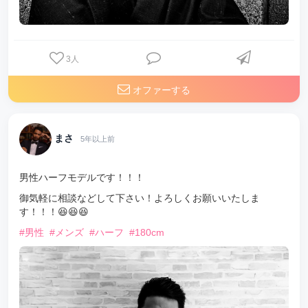
3
人
オファーする
まさ
5年以上前
男性ハーフモデルです！！！
御気軽に相談などして下さい！よろしくお願いいたしま
す！！！😆😆😆
#男性
#メンズ
#ハーフ
#180cm