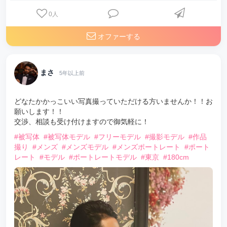
0
人
オファーする
まさ
5年以上前
どなたかかっこいい写真撮っていただける方いませんか！！お
願いします！！
交渉、相談も受け付けますので御気軽に！
#被写体
#被写体モデル
#フリーモデル
#撮影モデル
#作品
撮り
#メンズ
#メンズモデル
#メンズポートレート
#ポート
レート
#モデル
#ポートレートモデル
#東京
#180cm