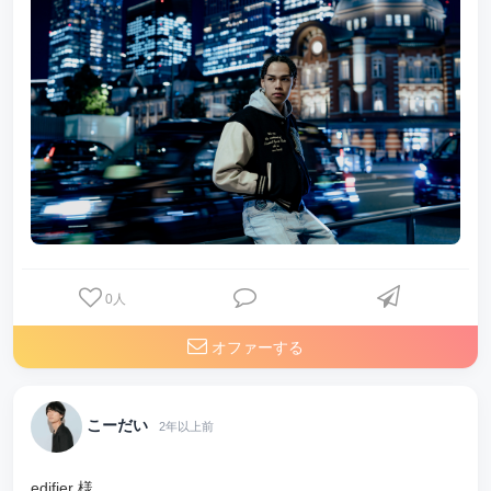
0
人
オファーする
こーだい
2年以上前
edifier 様