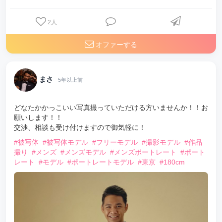
2
人
オファーする
まさ
5年以上前
どなたかかっこいい写真撮っていただける方いませんか！！お
願いします！！
交渉、相談も受け付けますので御気軽に！
#被写体
#被写体モデル
#フリーモデル
#撮影モデル
#作品
撮り
#メンズ
#メンズモデル
#メンズポートレート
#ポート
レート
#モデル
#ポートレートモデル
#東京
#180cm