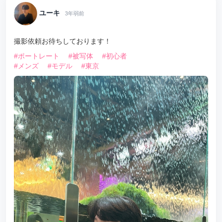
ユーキ
3年弱前
撮影依頼お待ちしております！
#ポートレート
#被写体
#初心者
#メンズ
#モデル
#東京