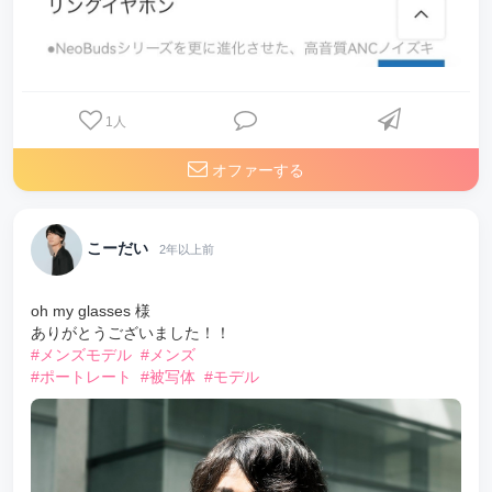
1
人
オファーする
こーだい
2年以上前
oh my glasses 様
ありがとうございました！！
#メンズモデル
#メンズ
#ポートレート
#被写体
#モデル