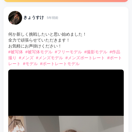
きょうすけ
5年弱前
何か新しく挑戦したいと思い始めました！
全力で頑張らせていただきます！
お気軽にお声掛けください！
#被写体
#被写体モデル
#フリーモデル
#撮影モデル
#作品
撮り
#メンズ
#メンズモデル
#メンズポートレート
#ポート
レート
#モデル
#ポートレートモデル