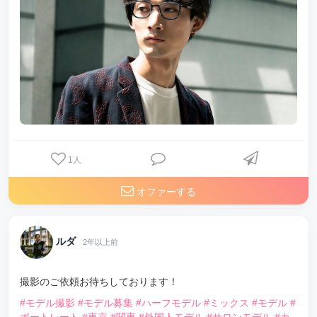
1
人
オファーする
ルダ
2年以上前
撮影のご依頼お待ちしております！
#モデル撮影
#モデル募集
#ハーフモデル
#ミックス
#モデル
#