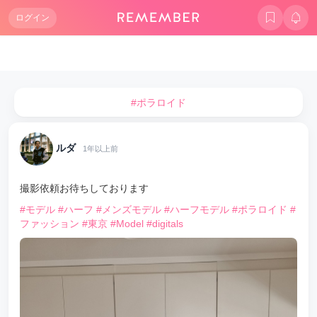
ログイン
#ポラロイド
ルダ
1年以上前
撮影依頼お待ちしております
#モデル
#ハーフ
#メンズモデル
#ハーフモデル
#ポラロイド
#
ファッション
#東京
#Model
#digitals