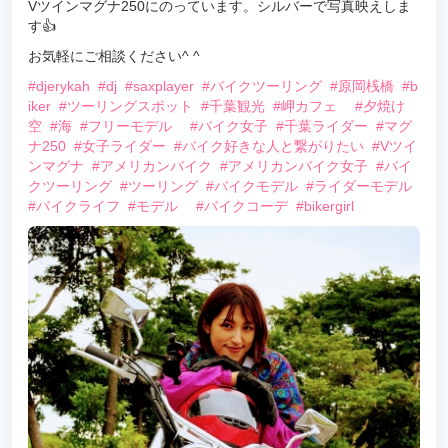
Vツインマグナ250にのっています。シルバーで写真映えしま
す👍
お気軽にご相談ください^ ^
#djerykah
#dj
#saxplayer
#バイクツーリング
#原岡桟橋
#b
iker
#ツーリングスポット
#千葉観光
#岬カフェ
#夕焼け
空
#海
#フリーモデル
#バイク女子
#千葉ライダー
#マグ
ナ250
#女子ライダー
#バイク好きな人と繋がりたい
#Vツイ
ンマグナ
#アメリカンバイク
#アメリカンバイク女子
#バイ
クツーリング
#ツーリング
#バイクモデル
#ライダーモデル
#バイクライフ
#モデル
#バイクコーデ
#bikergirl