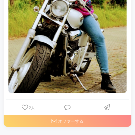
2
人
オファーする