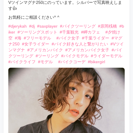
Vツインマグナ250にのっています。シルバーで写真映えしま
す👍
お気軽にご相談ください^ ^
#djerykah
#dj
#saxplayer
#バイクツーリング
#原岡桟橋
#b
iker
#ツーリングスポット
#千葉観光
#岬カフェ
#夕焼け
空
#海
#フリーモデル
#バイク女子
#千葉ライダー
#マグ
ナ250
#女子ライダー
#バイク好きな人と繋がりたい
#Vツイ
ンマグナ
#アメリカンバイク
#アメリカンバイク女子
#バイ
クツーリング
#ツーリング
#バイクモデル
#ライダーモデル
#バイクライフ
#モデル
#バイクコーデ
#bikergirl