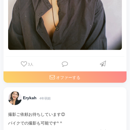
3
人
オファーする
Erykah
4年弱前
撮影ご依頼お待ちしています😊
バイクでの撮影も可能です^ ^