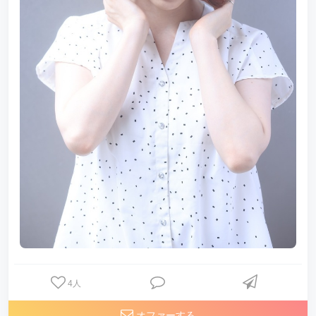
4
人
オファーする