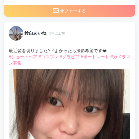
オファーする
鈴白あいね
3年以上前
最近髪を切りました^_^よかったら撮影希望です❤️
#ショートヘア
#コスプレ
#グラビア
#ポートレート
#カメラマ
ン募集