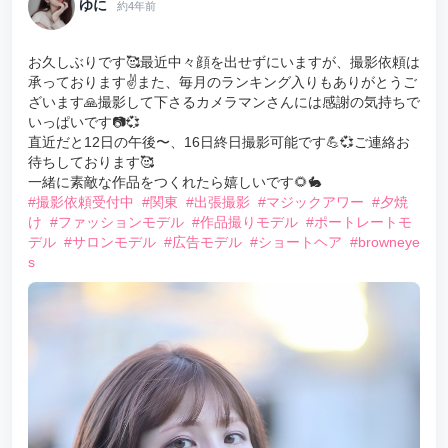
ゆに
約4年前
お久しぶりです🥰最近中々顔を出せずにいますが、撮影依頼は
承っております✌また、毎月のランキング入りもありがとうご
ざいます🙏撮影して下さるカメラマンさんには感謝の気持ちで
いっぱいです📷💞
直近だと12日の午後〜、16日終日撮影可能です💪💞ご連絡お
待ちしております🥰
一緒に素敵な作品をつくれたら嬉しいです🌻🐇
#撮影依頼受付中
#関東
#出張撮影
#マジックアワー
#夕焼
け
#ファッションモデル
#作品撮りモデル
#ポートレートモ
デル
#サロンモデル
#広告モデル
#ショートヘア
#browneye
s