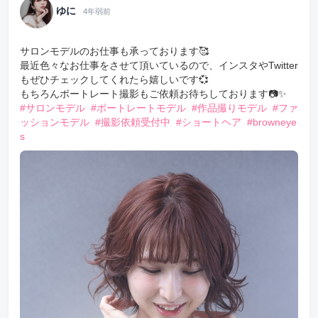
ゆに
4年弱前
サロンモデルのお仕事も承っております🥰
最近色々なお仕事をさせて頂いているので、インスタやTwitter
もぜひチェックしてくれたら嬉しいです💞
もちろんポートレート撮影もご依頼お待ちしております📷✨
#サロンモデル
#ポートレートモデル
#作品撮りモデル
#ファ
ッションモデル
#撮影依頼受付中
#ショートヘア
#browneye
s