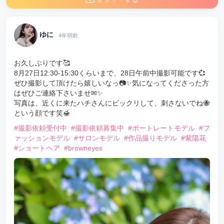
ゆに
4年弱前
お久しぶりです🥰
8月27日12:30-15:30くらいまで、28日午前中撮影可能です💞
ぜひ撮影して頂けたら嬉しいなっ📷✨気になってくださった方
はぜひご連絡下さいませ✉✨
写真は、近くに来たハチさんにビックリして、刺さないでね🐝
という顔です笑🍯
#撮影依頼受付中
#撮影依頼募集中
#ポートレートモデル
#フ
ァッションモデル
#サロンモデル
#作品撮りモデル
#紫陽花
#ショートヘア
#browneyes