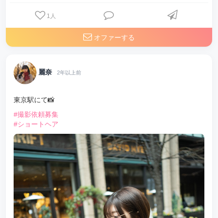
1
人
オファーする
麗奈
2年以上前
東京駅にて📸
#撮影依頼募集
#ショートヘア