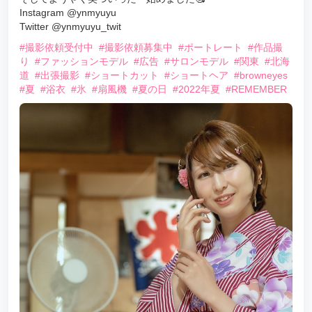
Instagram @ynmyuyu
Twitter @ynmyuyu_twit
#撮影依頼受付中
#撮影依頼募集中
#ポートレート
#作品撮
り
#ファッションモデル
#広告
#サロンモデル
#関東
#北海
道
#出張撮影
#ショートカット
#ショートヘア
#browneyes
#夏
#浴衣
#氷
#扇風機
#夏の日
#2022年夏
#REMEMBER