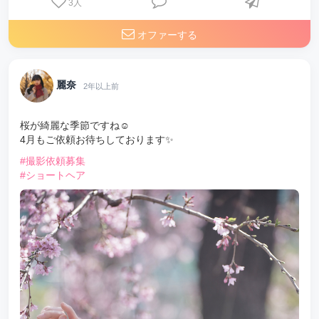
3
人
オファーする
麗奈
2年以上前
桜が綺麗な季節ですね☺️
4月もご依頼お待ちしております✨️
#撮影依頼募集
#ショートヘア