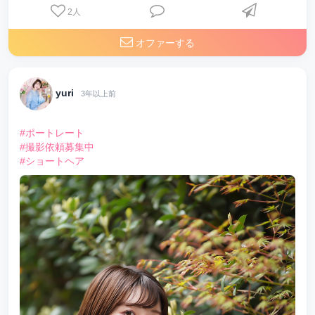
2
人
オファーする
yuri
3年以上前
#ポートレート
#撮影依頼募集中
#ショートヘア