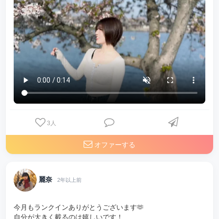
3
人
オファーする
麗奈
2年以上前
今月もランクインありがとうございます🫶
自分が大きく載るのは嬉しいです！