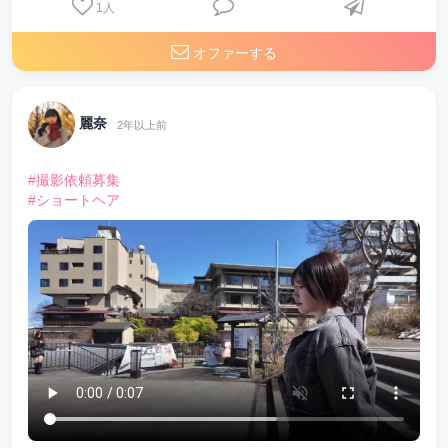
1
人
オファーする
麗奈
2年以上前
#撮影依頼募集
#ショートヘア