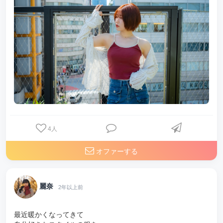
4
人
オファーする
麗奈
2年以上前
最近暖かくなってきて