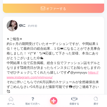
オファーする
ゆに
約4年前
✴ご報告✴
約1ヶ月の期間受けていたオーディションですが、中間結果１
位！そして最終日の総合結果…１位👑になることができ見事合
格しました！ヾ(*´∀｀*)ﾉ♥️応援して下さった皆様、本当にあり
がとうございました🌻🐇
中間結果１位で広告掲載、総合１位でファッション誌モデルと
なります🥰発売日が決まったらインスタにてお知らせしますの
でぜひチェックしてくれたら嬉しいです💕@ynmyuyu
https://
www.instagram.com/ynmyuyu/
それに伴いこちらでの6月以降のスケジュールが全然確保出来
ずごめんなさい💦5月はまだ撮影可能です📷ぜひご連絡下さい
🥰
#撮影依頼受付中
#広告モデル
#ファッションモデル
#作品撮
りモデル
#着物モデル
#ポートレートモデル
#ショートヘア
ホーム
初めての方へ
依頼する
探す
#ショートカット
#海
#笑顔
#browneyes