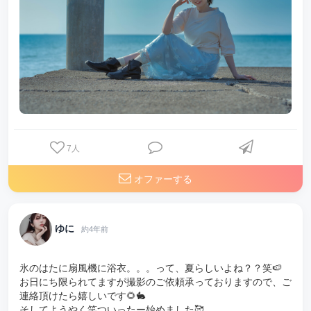
7
人
オファーする
ゆに
約4年前
氷のはたに扇風機に浴衣。。。って、夏らしいよね？？笑🍉
お日にち限られてますが撮影のご依頼承っておりますので、ご
連絡頂けたら嬉しいです🌻🐇
そしてようやく笑ついったー始めました🥰