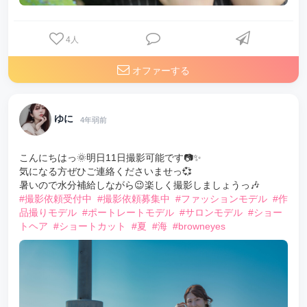
4
人
オファーする
ゆに
4年弱前
こんにちはっ🌞明日11日撮影可能です📷✨
気になる方ぜひご連絡くださいませっ💞
暑いので水分補給しながら😉楽しく撮影しましょうっ🎶
#撮影依頼受付中
#撮影依頼募集中
#ファッションモデル
#作
品撮りモデル
#ポートレートモデル
#サロンモデル
#ショー
トヘア
#ショートカット
#夏
#海
#browneyes