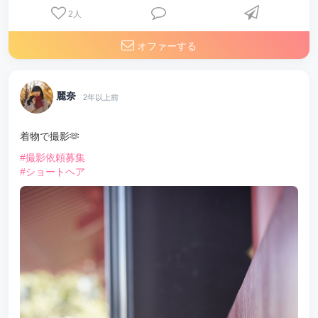
2
人
オファーする
麗奈
2年以上前
着物で撮影🫶
#撮影依頼募集
#ショートヘア