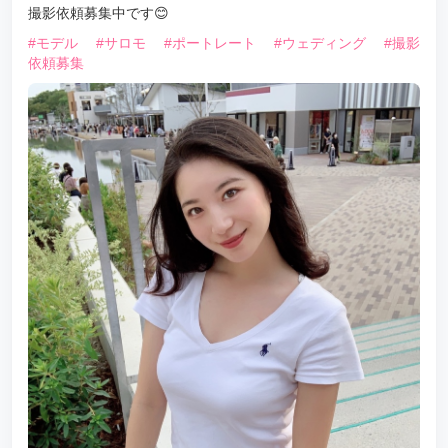
撮影依頼募集中です😊
#モデル
#サロモ
#ポートレート
#ウェディング
#撮影
依頼募集