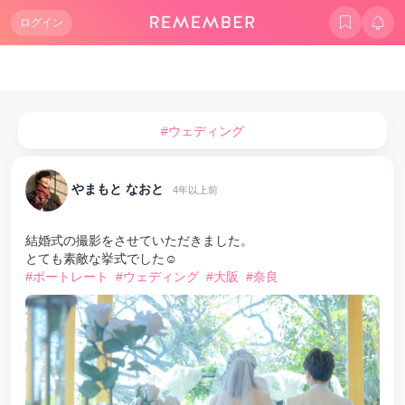
ログイン
#ウェディング
やまもと なおと
4年以上前
結婚式の撮影をさせていただきました。
とても素敵な挙式でした☺️
#ポートレート
#ウェディング
#大阪
#奈良