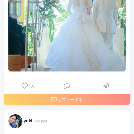
4
人
オファーする
yuki
6年弱前