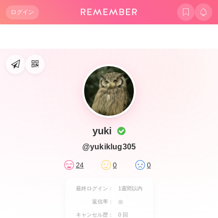
ログイン
yuki
@yukiklug305
24
0
0
最終ログイン：
1週間以内
返信率：
◎
キャンセル歴：
0 回